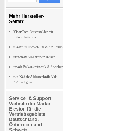
Mehr Hersteller-
Seiten:
VisorTech
Rauchmelder mit
Lithiumbatterien
iColor
Multicolor-Packs für Canon
infactory
Moskitonetz Reisen
revolt
Balkonkraftwerk & Speicher
tka Köbele Akkutechnik
Akku
AA Ladegeräte
Service- & Support-
Website der Marke
Elesion für die
Vertriebsgebiete
Deutschland,
Österreich und
Schweiz