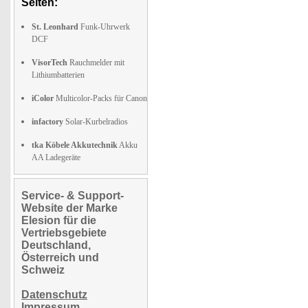
Seiten:
St. Leonhard
Funk-Uhrwerk
DCF
VisorTech
Rauchmelder mit
Lithiumbatterien
iColor
Multicolor-Packs für Canon
infactory
Solar-Kurbelradios
tka Köbele Akkutechnik
Akku
AA Ladegeräte
Service- & Support-
Website der Marke
Elesion für die
Vertriebsgebiete
Deutschland,
Österreich und
Schweiz
Datenschutz
Impressum