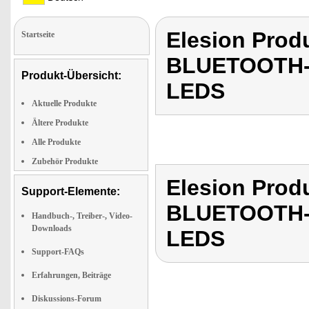
Elesion Pro
Startseite
BLUETOOTH-
Produkt-Übersicht:
LEDS
Aktuelle Produkte
Ältere Produkte
Alle Produkte
Zubehör Produkte
Elesion Pro
Support-Elemente:
BLUETOOTH-
Handbuch-, Treiber-, Video-
Downloads
LEDS
Support-FAQs
Erfahrungen, Beiträge
Diskussions-Forum