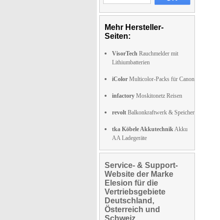
Mehr Hersteller-
Seiten:
VisorTech
Rauchmelder mit
Lithiumbatterien
iColor
Multicolor-Packs für Canon
infactory
Moskitonetz Reisen
revolt
Balkonkraftwerk & Speicher
tka Köbele Akkutechnik
Akku
AA Ladegeräte
Service- & Support-
Website der Marke
Elesion für die
Vertriebsgebiete
Deutschland,
Österreich und
Schweiz