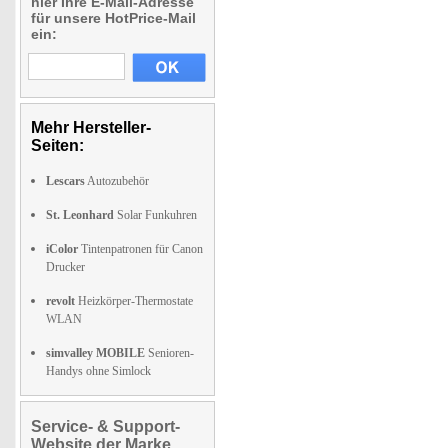
hier Ihre E-Mail-Adresse
für unsere HotPrice-Mail
ein:
Mehr Hersteller-
Seiten:
Lescars
Autozubehör
St. Leonhard
Solar Funkuhren
iColor
Tintenpatronen für Canon
Drucker
revolt
Heizkörper-Thermostate
WLAN
simvalley MOBILE
Senioren-
Handys ohne Simlock
Service- & Support-
Website der Marke