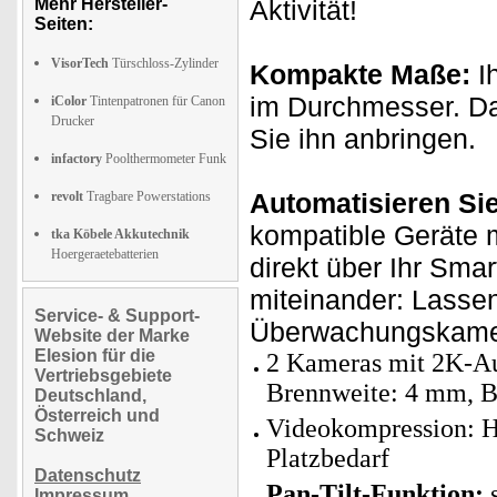
Mehr Hersteller-
Aktivität!
Seiten:
VisorTech
Türschloss-Zylinder
Kompakte Maße:
I
im Durchmesser. Dam
iColor
Tintenpatronen für Canon
Drucker
Sie ihn anbringen.
infactory
Poolthermometer Funk
Automatisieren Si
revolt
Tragbare Powerstations
kompatible Geräte m
tka Köbele Akkutechnik
Hoergeraetebatterien
direkt über Ihr Sma
miteinander: Lassen
Service- & Support-
Überwachungskamera
Website der Marke
Elesion für die
2 Kameras mit 2K-Auf
Vertriebsgebiete
Brennweite: 4 mm, Bl
Deutschland,
Österreich und
Videokompression: H
Schweiz
Platzbedarf
Datenschutz
Pan-Tilt-Funktion:
s
Impressum