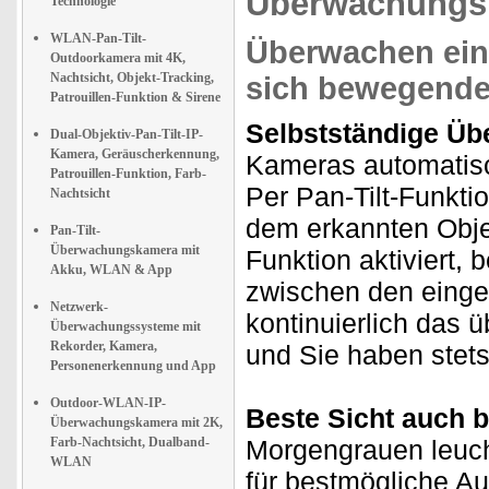
Überwachungs
Technologie
WLAN-Pan-Tilt-
Überwachen ein
Outdoorkamera mit 4K,
Nachtsicht, Objekt-Tracking,
sich bewegende
Patrouillen-Funktion & Sirene
Selbstständige Ü
Dual-Objektiv-Pan-Tilt-IP-
Kamera, Geräuscherkennung,
Kameras automatisc
Patrouillen-Funktion, Farb-
Per Pan-Tilt-Funkti
Nachtsicht
dem erkannten Objekt
Pan-Tilt-
Überwachungskamera mit
Funktion aktiviert,
Akku, WLAN & App
zwischen den einge
Netzwerk-
kontinuierlich das ü
Überwachungssysteme mit
Rekorder, Kamera,
und Sie haben stets
Personenerkennung und App
Outdoor-WLAN-IP-
Beste Sicht auch b
Überwachungskamera mit 2K,
Farb-Nachtsicht, Dualband-
Morgengrauen leuch
WLAN
für bestmögliche A