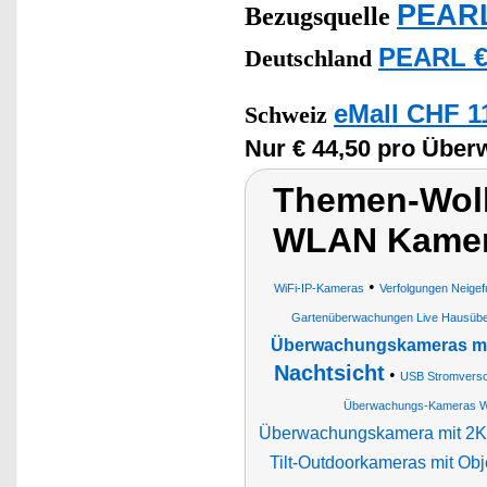
PEARL
Bezugsquelle
PEARL €
Deutschland
eMall CHF 1
Schweiz
Nur € 44,50 pro Übe
Themen-Wol
WLAN Kamer
•
WiFi-IP-Kameras
Verfolgungen Neigef
Gartenüberwachungen Live Hausü
Überwachungskameras m
Nachtsicht
•
USB Stromverso
Überwachungs-Kameras 
Überwachungskamera mit 2K
Tilt-Outdoorkameras mit Ob