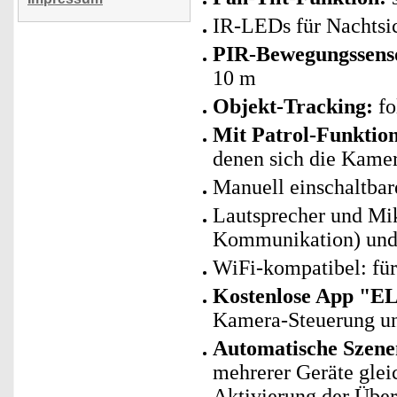
IR-LEDs für Nachtsic
PIR-Bewegungssenso
10 m
Objekt-Tracking:
fo
Mit Patrol-Funktio
denen sich die Kame
Manuell einschaltbare
Lautsprecher und Mi
Kommunikation) und
WiFi-kompatibel: fü
Kostenlose App "E
Kamera-Steuerung un
Automatische Szene
mehrerer Geräte glei
Aktivierung der Übe