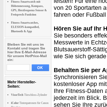
leisten! Für eine n
Fitness-Smartwatch mit
Höhenmessung, Kompass,
von 20 Sportarten au
GPS, Herzfrequenz-Sensor &
fahren oder Fußball
Freisprech-Funktion
Fitness-Smartwatches,
Hören Sie auf Ihr 
ELESION-kompatibel,
Bluetooth & App
Sie besonders effekt
Messwerte in Echtze
Bleiben Sie mit uns im
Blutsauerstoff-Sätt
Kontakt und tragen Sie
hier Ihre E-Mail-Adresse
wie Sie sich gerade
für unsere HotPrice-Mail
ein:
Behalten Sie per 
Synchronisieren Sie
Mehr Hersteller-
kostenloser App mi
Seiten:
Ihre Fitness-Daten a
VisorTech
Türschloss-Zylinder
jederzeit im Blick.
iColor
Tintenpatronen für Canon
sehen Sie Ihre zurü