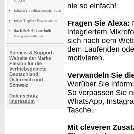
Drucker
nie so einfach!
infactory
Poolthermometer Funk
revolt
Tragbare Powerstations
Fragen Sie Alexa:
N
integriertem Mikrof
tka Köbele Akkutechnik
Hoergeraetebatterien
sich nach dem Wett
dem Laufenden oder
Service- & Support-
motivieren.
Website der Marke
Elesion für die
Vertriebsgebiete
Verwandeln Sie die
Deutschland,
Österreich und
Worüber Sie informi
Schweiz
So verpassen Sie ni
Datenschutz
WhatsApp, Instagram
Impressum
Tasche.
Mit cleveren Zusat