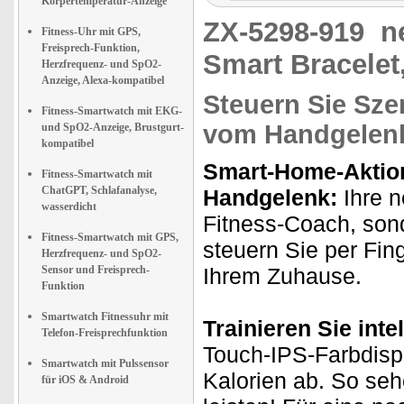
Körpertemperatur-Anzeige
ZX-5298-919
n
Fitness-Uhr mit GPS,
Freisprech-Funktion,
Smart Bracelet
Herzfrequenz- und SpO2-
Anzeige, Alexa-kompatibel
Steuern Sie Sz
Fitness-Smartwatch mit EKG-
vom Handgelen
und SpO2-Anzeige, Brustgurt-
kompatibel
Smart-Home-Aktio
Fitness-Smartwatch mit
ChatGPT, Schlafanalyse,
Handgelenk:
Ihre n
wasserdicht
Fitness-Coach, son
Fitness-Smartwatch mit GPS,
steuern Sie per Fin
Herzfrequenz- und SpO2-
Sensor und Freisprech-
Ihrem Zuhause.
Funktion
Smartwatch Fitnessuhr mit
Trainieren Sie intel
Telefon-Freisprechfunktion
Touch-IPS-Farbdispl
Smartwatch mit Pulssensor
Kalorien ab. So seh
für iOS & Android