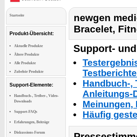
newgen medic
Startseite
Bracelet, Fit
Produkt-Übersicht:
Support- und
Aktuelle Produkte
Ältere Produkte
Testergebni
Alle Produkte
Testbericht
Zubehör Produkte
Handbuch-, T
Support-Elemente:
Anleitungs-
Handbuch-, Treiber-, Video-
Downloads
Meinungen, 
Support-FAQs
Häufig geste
Erfahrungen, Beiträge
Diskussions-Forum
Pressestimme