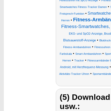
Fitnes
Fitnessuhren mit SpO2-Anzeige
•
Smartwatches Fitness-Tracker Damen
•
Smartwatches
Freisprech-Funktion
Fitness-Armbän
•
Herren
Fitness-Smartwatches,
EKG- und SpO2-Anzeige, Brust
•
Blutsauerstoff-Anzeige
Blutdruc
•
Fitness-Armbanduhren
Fitnessuhren
•
•
Farbskala
Smart-Armbanduhren
Spor
•
•
Herren
Tracker
Fitnessarmbänder 
Android, mit Herzfrequenz-Messung
•
Aktivitäts-Tracker-Uhren
Sportarmbände
(5) Download
usw.: