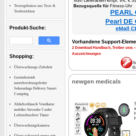
Vom Lieferanten empf. VK: € 9
Bezugsquelle für
Fitness-Uhr
Testergebnisse aus Tests &
PEARL €
Testberichten
Pearl DE 
Produkt-Suche:
eMall C
Vorhandene Support-Eleme
2 Download Handbuch, Treiber usw.
Auszeichnungen
Shopping:
S
Überwachungs-Zubehör
B
Gerätebetrieb
newgen medicals
unterbrechungsfreier
Solaranlage Delivery Smart
Camping
Abluftschlauch Ventilator
mobiler Aircooler Cooler
Luftentfeuchter Timer
Überwachungskamera
Überwachungskamera mit