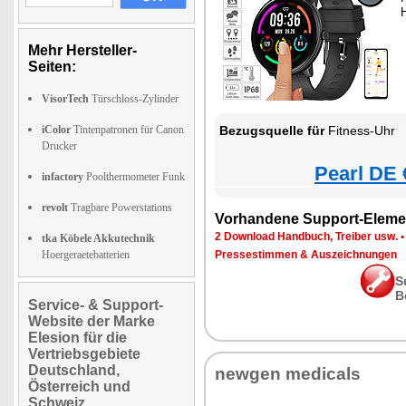
Mehr Hersteller-
Seiten:
VisorTech
Türschloss-Zylinder
iColor
Tintenpatronen für Canon
Bezugsquelle für
Fitness-Uhr
Drucker
Pearl DE 
infactory
Poolthermometer Funk
revolt
Tragbare Powerstations
Vorhandene Support-Eleme
2 Download Handbuch, Treiber usw.
tka Köbele Akkutechnik
Hoergeraetebatterien
Pressestimmen & Auszeichnungen
S
B
Service- & Support-
Website der Marke
Elesion für die
Vertriebsgebiete
Deutschland,
newgen medicals
Österreich und
Schweiz