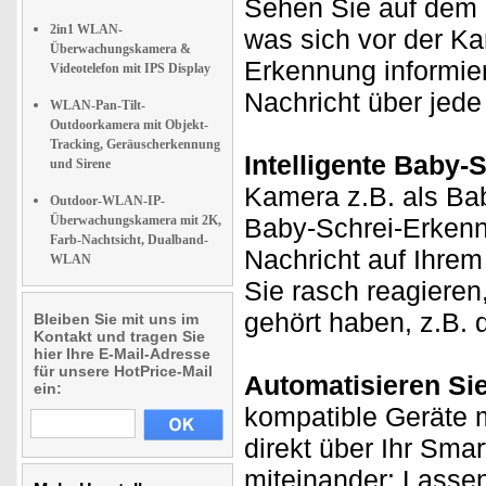
Sehen Sie auf dem D
2in1 WLAN-
was sich vor der K
Überwachungskamera &
Erkennung informie
Videotelefon mit IPS Display
Nachricht über jede 
WLAN-Pan-Tilt-
Outdoorkamera mit Objekt-
Tracking, Geräuscherkennung
Intelligente Baby-
und Sirene
Kamera z.B. als Ba
Outdoor-WLAN-IP-
Überwachungskamera mit 2K,
Baby-Schrei-Erkenn
Farb-Nachtsicht, Dualband-
Nachricht auf Ihrem
WLAN
Sie rasch reagieren
gehört haben, z.B.
Bleiben Sie mit uns im
Kontakt und tragen Sie
hier Ihre E-Mail-Adresse
für unsere HotPrice-Mail
Automatisieren Si
ein:
kompatible Geräte m
direkt über Ihr Sma
miteinander: Lasse