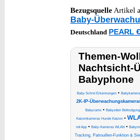
Bezugsquelle
Artikel a
Baby-Überwach
PEARL €
Deutschland
Themen-Wol
Nachtsicht-
Babyphone
•
Baby Schrei Erkennungen
Babykamer
2K-IP-Überwachungskameras 
•
Babycams
Babysitter Befestigun
WLA
•
Katzenkameras Hunde Katzen
•
•
mit App
Baby-Kameras WLAN
Babymo
Tracking, Patrouillen-Funktion & Si