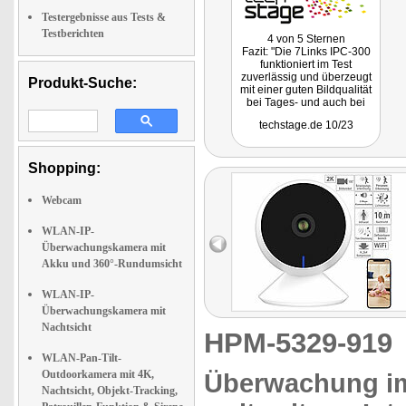
Testergebnisse aus Tests &
Testberichten
4 von 5 Sternen
Fazit: "Die 7Links IPC-300
funktioniert im Test
zuverlässig und überzeugt
Produkt-Suche:
mit einer guten Bildqualität
bei Tages- und auch bei
Nachtaufnahmen. Positiv ist
techstage.de 10/23
auch die intuitive
Bedienung sowie die
Kompatibilität zur Tuya-
Plattform. Damit lässt sie
Shopping:
sich mit anderen Smart-
Home-Komponenten für
Webcam
Automatisierungen nutzen.
Positiv ist auch, dass sie
sich dank Onvif-Support mit
WLAN-IP-
Dritthersteller-Lösungen
Überwachungskamera mit
wie Synology Surveillance
Akku und 360°-Rundumsicht
Station nutzen lässt."
WLAN-IP-
Überwachungskamera mit
Nachtsicht
HPM-5329-91
WLAN-Pan-Tilt-
Outdoorkamera mit 4K,
Überwachung im
Nachtsicht, Objekt-Tracking,