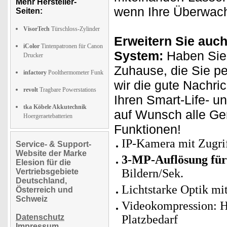
Mehr Hersteller-
wenn Ihre Überwach
Seiten:
VisorTech
Türschloss-Zylinder
Erweitern Sie auch
iColor
Tintenpatronen für Canon
System:
Haben Sie 
Drucker
Zuhause, die Sie p
infactory
Poolthermometer Funk
wir die gute Nachri
revolt
Tragbare Powerstations
Ihren Smart-Life- u
tka Köbele Akkutechnik
auf Wunsch alle Ge
Hoergeraetebatterien
Funktionen!
IP-Kamera mit Zugr
Service- & Support-
Website der Marke
3-MP-Auflösung für
Elesion für die
Bildern/Sek.
Vertriebsgebiete
Deutschland,
Lichtstarke Optik mi
Österreich und
Schweiz
Videokompression: H
Datenschutz
Platzbedarf
Impressum