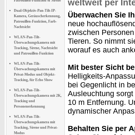
weltweit per In
Patrouillen-Funktion & Sirene
Dual-Objektiv-Pan-Tilt-IP-
Überwachen Sie Ih
Kamera, Geräuscherkennung,
Patrouillen-Funktion, Farb-
neue hochauflösen
Nachtsicht
zwischen Personen 
WLAN-Pan-Tilt-
Tieren. So nimmt s
Überwachungskamera mit
worauf es auch an
Tracking, Sirene, Nachtsicht
und Patrouillen-Funktion
WLAN-Pan-Tilt-
Mit bester Sicht b
Überwachungskamera mit
Helligkeits-Anpass
Privat-Modus und Objekt-
Tracking, für Echo Show
bei Gegenlicht in be
WLAN-Pan-Tilt-
Ausleuchtung sorgt b
Überwachungskamera mit 2K,
10 m Entfernung. U
Tracking und
Personenerkennung
dynamischer Anpass
WLAN-Pan-Tilt-
Überwachungskamera mit
Behalten Sie per A
Tracking, Sirene und Privat-
Modus