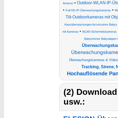
•
Outdoor-WLAN-IP-Übe
Amazon
•
•
Full-HD-IP-Überwachungskameras
W
Tilt-Outdoorkameras mit Ob
Hausüberwachungen Accessoires Babys a
•
mit Kameras
WLAN Sicherheitskameras
Babyzimmer Babywippen B
Überwachungskame
Überwachungskamera
Überwachungskameras & Videote
Tracking, Sirene, 
Hochauflösende Pan
(2) Download
usw.: