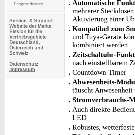
Automatische Funk
Hoergeraetebatterien
mehrerer Steckdosen 
Aktivierung einer Ü
Service- & Support-
Website der Marke
Kompatibel zum Sma
Elesion für die
und Tuya-Geräte kö
Vertriebsgebiete
Deutschland,
kombiniert werden
Österreich und
Schweiz
Zeitschaltuhr-Funkt
nach einstellbarem Z
Datenschutz
Impressum
Countdown-Timer
Abwesenheits-Modu
täuscht Anwesenheit 
Stromverbrauchs-M
Auch direkte Bedienu
LED
Robustes, wetterfest