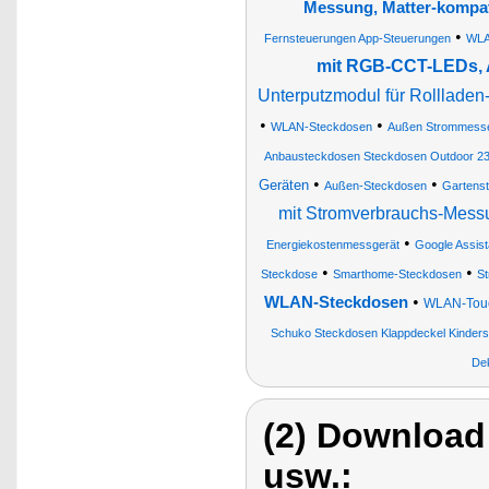
Messung, Matter-kompat
•
Fernsteuerungen App-Steuerungen
WLA
mit RGB-CCT-LEDs, 
Unterputzmodul für Rollladen
•
•
WLAN-Steckdosen
Außen Strommess
Anbausteckdosen Steckdosen Outdoor 230 
•
•
Geräten
Außen-Steckdosen
Gartens
mit Stromverbrauchs-Mess
•
Energiekostenmessgerät
Google Assis
•
•
Steckdose
Smarthome-Steckdosen
St
•
WLAN-Steckdosen
WLAN-Touc
Schuko Steckdosen Klappdeckel Kinders
Dek
(2) Download
usw.: