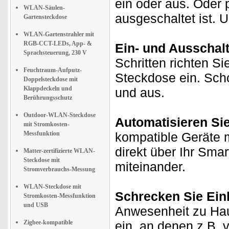
ein oder aus. Oder 
WLAN-Säulen-
ausgeschaltet ist. 
Gartensteckdose
WLAN-Gartenstrahler mit
RGB-CCT-LEDs, App- &
Ein- und Ausschal
Sprachsteuerung, 230 V
Schritten richten Si
Feuchtraum-Aufputz-
Steckdose ein. Scho
Doppelsteckdose mit
Klappdeckeln und
und aus.
Berührungsschutz
Outdoor-WLAN-Steckdose
Automatisieren Si
mit Stromkosten-
Messfunktion
kompatible Geräte m
direkt über Ihr Sma
Matter-zertifizierte WLAN-
Steckdose mit
miteinander.
Stromverbrauchs-Messung
WLAN-Steckdose mit
Schrecken Sie Ein
Stromkosten-Messfunktion
und USB
Anwesenheit zu Hau
Zigbee-kompatible
ein, an denen z.B.