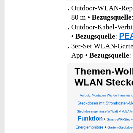
Outdoor-WLAN-Repeat
80 m •
Bezugsquelle
Outdoor-Kabel-Verbin
PEA
•
Bezugsquelle
:
3er-Set WLAN-Garten
App •
Bezugsquelle
:
Themen-Wolk
WLAN Steck
Aufputz Montagen Wände Hauswände
Steckdosen mit Stromkosten-M
Steckdosengehäuse W Watt V Volt A A
Funktion
•
Smart-WiFi-Steck
•
Energiemonitore
Garten-Steckdos