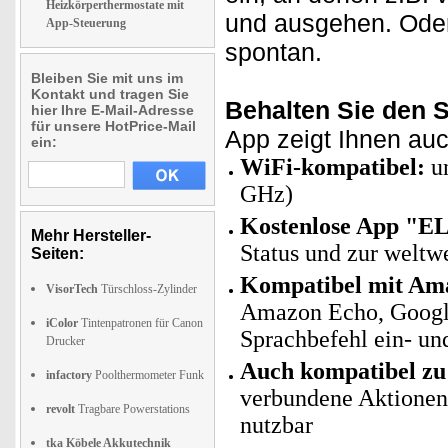
Heizkörperthermostate mit
und ausgehen. Oder
App-Steuerung
spontan.
Bleiben Sie mit uns im
Kontakt und tragen Sie
Behalten Sie den 
hier Ihre E-Mail-Adresse
für unsere HotPrice-Mail
App zeigt Ihnen auc
ein:
WiFi-kompatibel:
un
GHz)
Kostenlose App "E
Mehr Hersteller-
Status und zur weltw
Seiten:
Kompatibel mit Ama
VisorTech
Türschloss-Zylinder
Amazon Echo, Googl
iColor
Tintenpatronen für Canon
Sprachbefehl ein- un
Drucker
Auch kompatibel zu 
infactory
Poolthermometer Funk
verbundene Aktionen 
revolt
Tragbare Powerstations
nutzbar
tka Köbele Akkutechnik