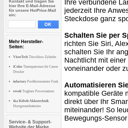
Ihre verbundene La
Kontakt und tragen Sie
hier Ihre E-Mail-Adresse
jederzeit Ihre Anwe
für unsere HotPrice-Mail
ein:
Steckdose ganz sp
Schalten Sie per
Mehr Hersteller-
richten Sie Siri, A
Seiten:
schalten Sie Ihr an
VisorTech
Türschloss-Zylinder
Nachtlicht mit eine
voneinander oder 
iColor
Tintenpatronen für Canon
Drucker
infactory
Poolthermometer Funk
Automatisieren Si
revolt
Tragbare Powerstations
kompatible Geräte m
direkt über Ihr Sma
tka Köbele Akkutechnik
Hoergeraetebatterien
miteinander! So leuc
Bewegungs-Sensor e
Service- & Support-
Website der Marke