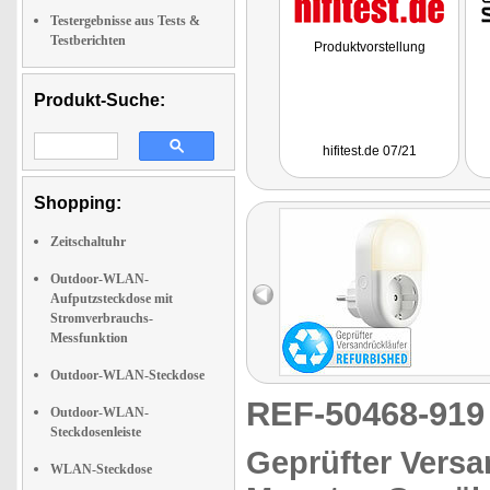
Testergebnisse aus Tests &
Testberichten
Produktvorstellung
Produkt-Suche:
hifitest.de 07/21
Shopping:
Zeitschaltuhr
Outdoor-WLAN-
Aufputzsteckdose mit
Stromverbrauchs-
Messfunktion
Outdoor-WLAN-Steckdose
REF-50468-91
Outdoor-WLAN-
Steckdosenleiste
Geprüfter Versa
WLAN-Steckdose