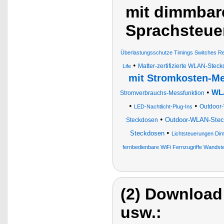
mit dimmbare
Sprachsteue
Überlastungsschutze Timings Switches R
•
Matter-zertifizierte WLAN-Ste
Life
mit Stromkosten-Me
•
WL
Stromverbrauchs-Messfunktion
•
•
Outdoor-
LED-Nachtlicht-Plug-Ins
•
Outdoor-WLAN-Stec
Steckdosen
•
Steckdosen
Lichtsteuerungen Di
fernbedienbare WiFi Fernzugriffe Wand
(2) Download
usw.: