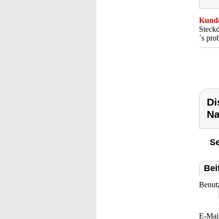
Kunde
Steckd
´s pro
Di
Na
Se
Bei
Benut
E-Mai