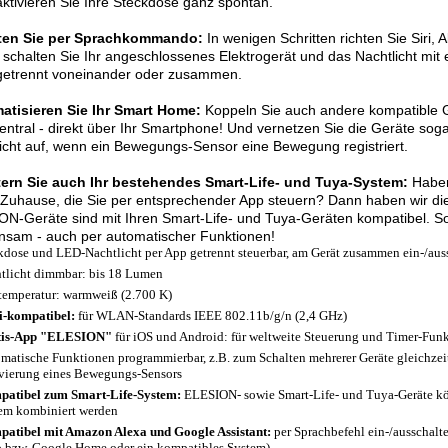
ktivieren Sie Ihre Steckdose ganz spontan.
ten Sie per Sprachkommando:
In wenigen Schritten richten Sie Siri,
schalten Sie Ihr angeschlossenes Elektrogerät und das Nachtlicht mit
 getrennt voneinander oder zusammen.
atisieren Sie Ihr Smart Home:
Koppeln Sie auch andere kompatible G
zentral - direkt über Ihr Smartphone! Und vernetzen Sie die Geräte soga
icht auf, wenn ein Bewegungs-Sensor eine Bewegung registriert.
tern Sie auch Ihr bestehendes Smart-Life- und Tuya-System:
Haben
Zuhause, die Sie per entsprechender App steuern? Dann haben wir die 
N-Geräte sind mit Ihren Smart-Life- und Tuya-Geräten kompatibel. So
nsam - auch per automatischer Funktionen!
kdose und LED-Nachtlicht per App getrennt steuerbar, am Gerät zusammen ein-/aus
tlicht dimmbar: bis 18 Lumen
temperatur: warmweiß (2.700 K)
-kompatibel:
für WLAN-Standards IEEE 802.11b/g/n (2,4 GHz)
tis-App "ELESION"
für iOS und Android: für weltweite Steuerung und Timer-Fun
matische Funktionen programmierbar, z.B. zum Schalten mehrerer Geräte gleichzeit
vierung eines Bewegungs-Sensors
atibel zum Smart-Life-System:
ELESION- sowie Smart-Life- und Tuya-Geräte k
em kombiniert werden
atibel mit Amazon Alexa und Google Assistant:
per Sprachbefehl ein-/ausschalt
 bzw. Google Home oder ein kompatibles System)