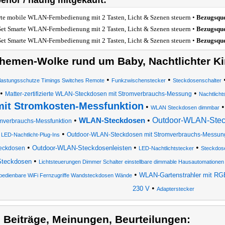
ehör / häufig mitgekauft:
te mobile WLAN-Fernbedienung mit 2 Tasten, Licht & Szenen steuern •
Bezugsque
Set Smarte WLAN-Fernbedienung mit 2 Tasten, Licht & Szenen steuern •
Bezugsque
Set Smarte WLAN-Fernbedienung mit 2 Tasten, Licht & Szenen steuern •
Bezugsque
hemen-Wolke rund um Baby, Nachtlichter Ki
•
•
lastungsschutze Timings Switches Remote
Funkzwischenstecker
Steckdosenschalter
•
•
Matter-zertifizierte WLAN-Steckdosen mit Stromverbrauchs-Messung
Nachtlicht
mit Stromkosten-Messfunktion
•
WLAN Steckdosen dimmbar
•
•
Outdoor-WLAN-Stec
WLAN-Steckdosen
mverbrauchs-Messfunktion
•
•
Outdoor-WLAN-Steckdosen mit Stromverbrauchs-Messung,
LED-Nachtlicht-Plug-Ins
•
•
•
Outdoor-WLAN-Steckdosenleisten
eckdosen
LED-Nachtlichtstecker
Steckdose
•
Steckdosen
Lichtsteuerungen Dimmer Schalter einstellbare dimmable Hausautomatione
•
WLAN-Gartenstrahler mit RG
bedienbare WiFi Fernzugriffe Wandsteckdosen Wände
•
230 V
Adapterstecker
) Beiträge, Meinungen, Beurteilungen: