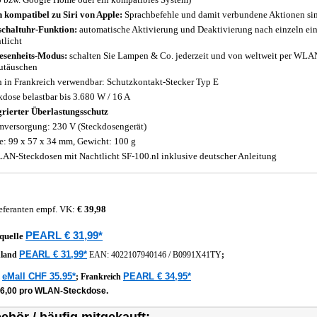
 kompatibel zu Siri von Apple:
Sprachbefehle und damit verbundene Aktionen sin
schaltuhr-Funktion:
automatische Aktivierung und Deaktivierung nach einzeln ein
tlicht
senheits-Modus:
schalten Sie Lampen & Co. jederzeit und von weltweit per WLA
utäuschen
 in Frankreich verwendbar: Schutzkontakt-Stecker Typ E
kdose belastbar bis 3.680 W / 16 A
grierter Überlastungsschutz
mversorgung: 230 V (Steckdosengerät)
: 99 x 57 x 34 mm, Gewicht: 100 g
AN-Steckdosen mit Nachtlicht SF-100.nl inklusive deutscher Anleitung
eferanten empf. VK:
€ 39,98
PEARL € 31,99*
quelle
PEARL € 31,99*
hland
EAN:
4022107940146
/
B0991X41TY
;
eMall CHF 35.95*
PEARL € 34,95*
z
;
Frankreich
16,00 pro WLAN-Steckdose.