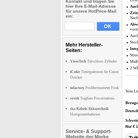
Kontakt und tragen Sie
hier Ihre E-Mail-Adresse
Auch
für unsere HotPrice-Mail
Zeit
ein:
Nach
Abwe
vorz
Auch
Stec
Mehr Hersteller-
Inte
Seiten:
Stro
VisorTech
Türschloss-Zylinder
Maße
2 WL
iColor
Tintenpatronen für Canon
Drucker
infactory
Poolthermometer Funk
Vom Li
revolt
Tragbare Powerstations
Bezugs
tka Köbele Akkutechnik
Deutsc
Hoergeraetebatterien
Schwei
Nur € 
Service- & Support-
Website der Marke