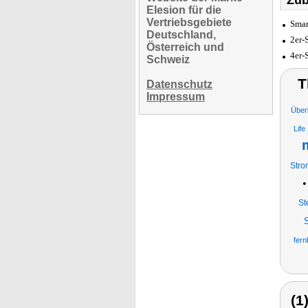
Zub
Elesion für die
Vertriebsgebiete
Smar
Deutschland,
2er-
Österreich und
4er-
Schweiz
T
Datenschutz
Impressum
Über
Life
Stro
St
fern
(1