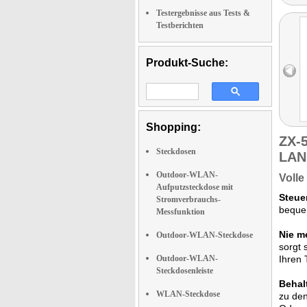
Testergebnisse aus Tests &
Testberichten
Produkt-Suche:
Shopping:
ZX-
Steckdosen
LAN
Outdoor-WLAN-
Volle
Aufputzsteckdose mit
Steue
Stromverbrauchs-
bequem
Messfunktion
Nie m
Outdoor-WLAN-Steckdose
sorgt 
Outdoor-WLAN-
Ihren 
Steckdosenleiste
Behalt
WLAN-Steckdose
zu den