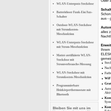
Oder a
WLAN-Unterputz-Steckdose
Schal
Batterieloser Funk-Ein/Aus-
Schon 
Schalter
aus -
Outdoor-WLAN-Steckdose
Autom
mit Stromkosten-
alles 
Messfunktion
Nachtl
WLAN-Unterputz-Steckdose
Erwei
mit Strom-Messfunktion
Ihrem 
ELESIO
Matter-zertifizierte WLAN-
gemei
Steckdose mit
Stec
Stromverbrauchs-Messung
Nach
WLAN-Steckdose mit
Farb
Stromkosten-Messfunktion
WiFi
Gra
Programmierbare
Auto
Heizkörperthermostate mit
Akti
Bluetooth
Komp
Syst
Komp
Bleiben Sie mit uns im
Echo