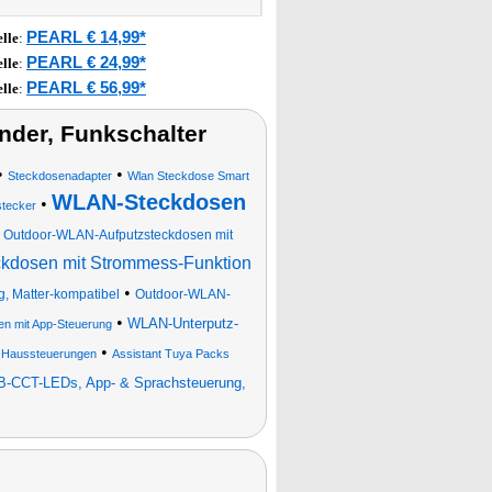
PEARL € 14,99*
lle
:
PEARL € 24,99*
lle
:
PEARL € 56,99*
lle
:
nder, Funkschalter
•
•
Steckdosenadapter
Wlan Steckdose Smart
WLAN-Steckdosen
•
stecker
•
Outdoor-WLAN-Aufputzsteckdosen mit
kdosen mit Strommess-Funktion
•
 Matter-kompatibel
Outdoor-WLAN-
•
WLAN-Unterputz-
n mit App-Steuerung
•
n Haussteuerungen
Assistant Tuya Packs
B-CCT-LEDs, App- & Sprachsteuerung,