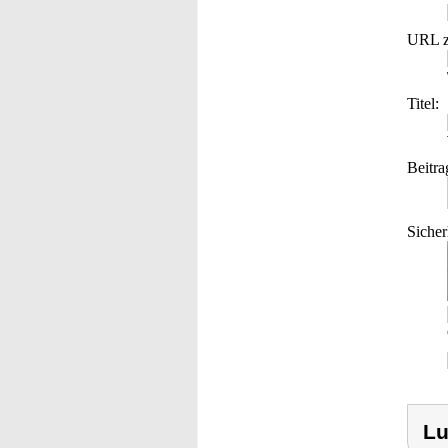
URL z
Titel:
Beitra
Sicher
Lu