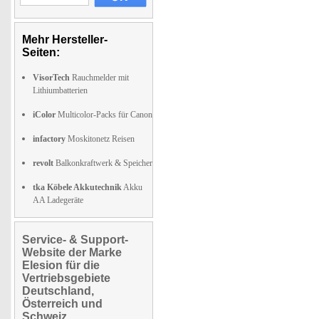
Mehr Hersteller-
Seiten:
VisorTech
Rauchmelder mit
Lithiumbatterien
iColor
Multicolor-Packs für Canon
infactory
Moskitonetz Reisen
revolt
Balkonkraftwerk & Speicher
tka Köbele Akkutechnik
Akku
AA Ladegeräte
Service- & Support-
Website der Marke
Elesion für die
Vertriebsgebiete
Deutschland,
Österreich und
Schweiz