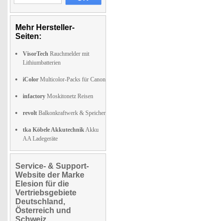
Mehr Hersteller-
Seiten:
VisorTech
Rauchmelder mit
Lithiumbatterien
iColor
Multicolor-Packs für Canon
infactory
Moskitonetz Reisen
revolt
Balkonkraftwerk & Speicher
tka Köbele Akkutechnik
Akku
AA Ladegeräte
Service- & Support-
Website der Marke
Elesion für die
Vertriebsgebiete
Deutschland,
Österreich und
Schweiz