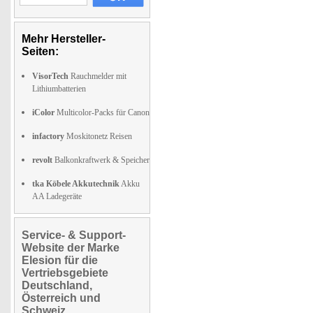
Mehr Hersteller-
Seiten:
VisorTech
Rauchmelder mit
Lithiumbatterien
iColor
Multicolor-Packs für Canon
infactory
Moskitonetz Reisen
revolt
Balkonkraftwerk & Speicher
tka Köbele Akkutechnik
Akku
AA Ladegeräte
Service- & Support-
Website der Marke
Elesion für die
Vertriebsgebiete
Deutschland,
Österreich und
Schweiz