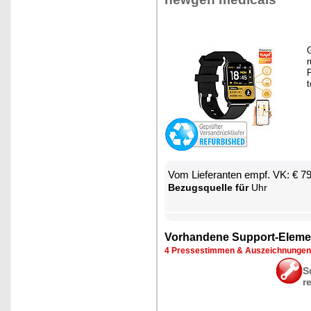
G
r
P
t
Vom Lie­fe­ran­ten empf. VK: € 7
Be­zugs­quel­le für
Uhr
Vor­han­de­ne Sup­port-Ele­me
4 Pres­se­stim­men & Aus­zeich­nun­gen
S
r