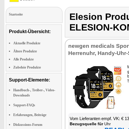
Elesion Pro
Startseite
ELESION-KO
Produkt-Übersicht:
Aktuelle Produkte
new­gen me­di­cals Spor
Ältere Produkte
Her­ren­uhr, Han­dy-Uhr
Alle Produkte
M
Zubehör Produkte
g
b
Support-Elemente:
Handbuch-, Treiber-, Video-
Downloads
Support-FAQs
Erfahrungen, Beiträge
Vom Lie­fe­ran­ten empf. VK: € 1
Be­zugs­quel­le für
Uhr
Diskussions-Forum