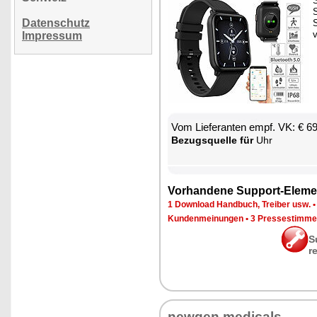
S
S
Datenschutz
Impressum
Vom Lie­fe­ran­ten empf. VK: € 6
Be­zugs­quel­le für
Uhr
Vor­han­de­ne Sup­port-Ele­me
1 Down­load Hand­buch, Trei­ber usw.
Kun­den­mei­nun­gen
•
3 Pres­se­stim­m
S
r
new­gen me­di­cals