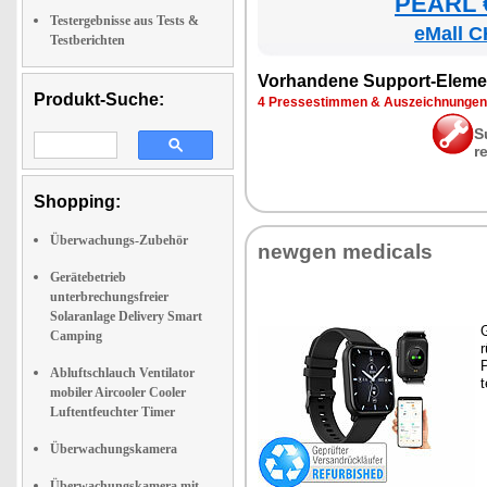
PEARL €
Testergebnisse aus Tests &
eMall C
Testberichten
Vor­han­de­ne Sup­port-Ele­me
Produkt-Suche:
4 Pres­se­stim­men & Aus­zeich­nun­gen
S
r
Shopping:
Überwachungs-Zubehör
new­gen me­di­cals
Gerätebetrieb
unterbrechungsfreier
Solaranlage Delivery Smart
G
Camping
r
P
Abluftschlauch Ventilator
t
mobiler Aircooler Cooler
Luftentfeuchter Timer
Überwachungskamera
Überwachungskamera mit