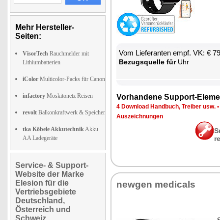
Mehr Hersteller-
Seiten:
Vom Lie­fe­ran­ten empf. VK: € 7
VisorTech
Rauchmelder mit
Be­zugs­quel­le für
Uhr
Lithiumbatterien
iColor
Multicolor-Packs für Canon
infactory
Moskitonetz Reisen
Vor­han­de­ne Sup­port-Ele­me
4 Down­load Hand­buch, Trei­ber usw.
revolt
Balkonkraftwerk & Speicher
Aus­zeich­nun­gen
tka Köbele Akkutechnik
Akku
S
AA Ladegeräte
r
Service- & Support-
Website der Marke
Elesion für die
new­gen me­di­cals
Vertriebsgebiete
Deutschland,
Österreich und
Schweiz