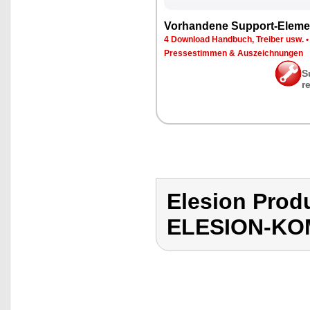
Vor­han­de­ne Sup­port-Ele­me
4 Down­load Hand­buch, Trei­ber usw.
Pres­se­stim­men & Aus­zeich­nun­gen
S
r
Elesion Pro
ELESION-KO