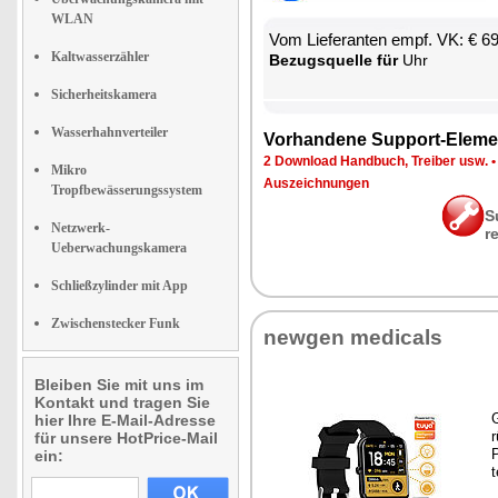
WLAN
Vom Lie­fe­ran­ten empf. VK: € 6
Kaltwasserzähler
Be­zugs­quel­le für
Uhr
Sicherheitskamera
Wasserhahnverteiler
Vor­han­de­ne Sup­port-Ele­me
2 Down­load Hand­buch, Trei­ber usw.
Mikro
Aus­zeich­nun­gen
Tropfbewässerungssystem
S
Netzwerk-
r
Ueberwachungskamera
Schließzylinder mit App
Zwischenstecker Funk
new­gen me­di­cals
Bleiben Sie mit uns im
Kontakt und tragen Sie
G
hier Ihre E-Mail-Adresse
r
für unsere HotPrice-Mail
P
ein:
t