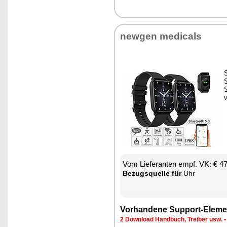
new­gen me­di­cals
S
S
Vom Lie­fe­ran­ten empf. VK: € 4
Be­zugs­quel­le für
Uhr
Vor­han­de­ne Sup­port-Ele­me
2 Down­load Hand­buch, Trei­ber usw.