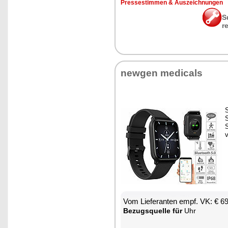
Pres­se­stim­men & Aus­zeich­nun­gen
S
r
new­gen me­di­cals
S
S
Vom Lie­fe­ran­ten empf. VK: € 6
Be­zugs­quel­le für
Uhr