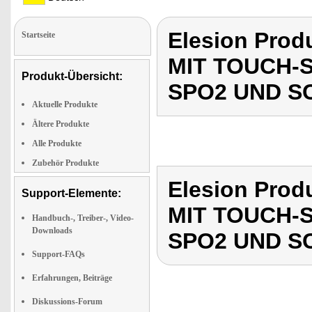
Elesion Pro
Startseite
MIT TOUCH-
Produkt-Übersicht:
SPO2 UND S
Aktuelle Produkte
Ältere Produkte
Alle Produkte
Zubehör Produkte
Elesion Pro
Support-Elemente:
MIT TOUCH-
Handbuch-, Treiber-, Video-
Downloads
SPO2 UND S
Support-FAQs
Erfahrungen, Beiträge
Diskussions-Forum