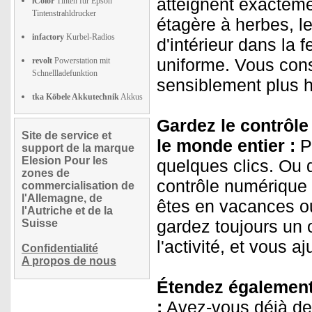
atteignent exactemen
iColor
Tinten für Epson
Tintenstrahldrucker
étagère à herbes, l
infactory
Kurbel-Radios
d'intérieur dans la 
uniforme. Vous con
revolt
Powerstation mit
Schnellladefunktion
sensiblement plus 
tka Köbele Akkutechnik
Akkus
Gardez le contrôle
Site de service et
le monde entier :
P
support de la marque
Elesion Pour les
quelques clics. Ou
zones de
contrôle numérique
commercialisation de
l'Allemagne, de
êtes en vacances ou
l'Autriche et de la
gardez toujours un 
Suisse
l'activité, et vous a
Confidentialité
A propos de nous
Étendez également 
:
Avez-vous déjà de