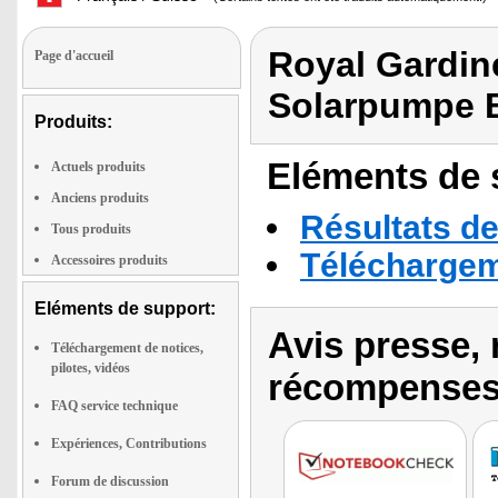
Royal Gardin
Page d'accueil
Solarpumpe 
Produits:
Eléments de s
Actuels produits
Anciens produits
Résultats de
Tous produits
Téléchargeme
Accessoires produits
Eléments de support:
Avis presse, 
Téléchargement de notices,
pilotes, vidéos
récompenses
FAQ service technique
Expériences, Contributions
Forum de discussion