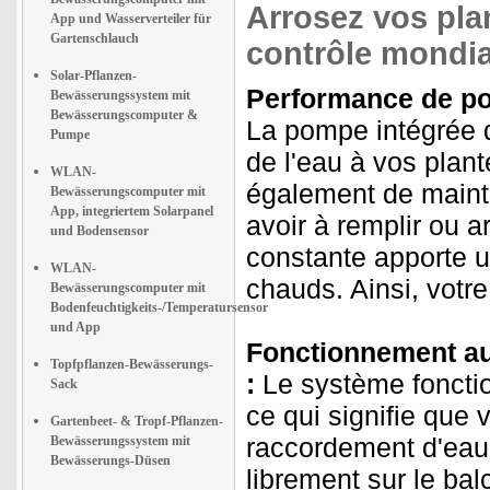
Arrosez vos pla
App und Wasserverteiler für
Gartenschlauch
contrôle mondial
Solar-Pflanzen-
Performance de po
Bewässerungssystem mit
Bewässerungscomputer &
La pompe intégrée dé
Pumpe
de l'eau à vos plan
WLAN-
également de mainte
Bewässerungscomputer mit
App, integriertem Solarpanel
avoir à remplir ou 
und Bodensensor
constante apporte un
WLAN-
chauds. Ainsi, votre
Bewässerungscomputer mit
Bodenfeuchtigkeits-/Temperatursensor
und App
Fonctionnement au
Topfpflanzen-Bewässerungs-
:
Le système fonctio
Sack
ce qui signifie que 
Gartenbeet- & Tropf-Pflanzen-
raccordement d'eau 
Bewässerungssystem mit
Bewässerungs-Düsen
librement sur le bal