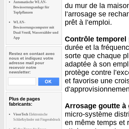
Automatische WLAN-
du mur de la maison
Bewässerungsanlage für
l'arrosage se recha
Topfpflanzen
prêt à l'emploi.
WLAN-
Bewässerungscomputer mit
Dual-Ventil, Wasserzähler und
Contrôle temporel 
App
durée et la fréquen
Restez en contact avec
sorte que chaque pl
nous et indiquez votre
adaptée à son empla
adresse mail pour
recevoir notre
protège contre l'ex
newsletter:
et favorise une cro
d'approvisionnement
Plus de pages
fabricants:
Arrosage goutte à g
micro-système distr
VisorTech
Elektronische
Schließzylinder mit Fingerabdruck
en même temps et ré