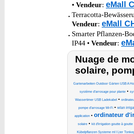
eMall 
•
Vendeur
:
Terracotta-Bewässeru
eMall C
Vendeur
:
Smarter Pflanzen-Bod
eMa
IP44 •
Vendeur
:
Nuage de mo
solaire, pomp
Gartenarbeiten Outdoor Gärten USB A Hob
•
système d'arrosage pour plante
sy
•
Wassertimer USB Ladekabel
ordinate
•
wlan irrig
pompe d'arrosage Wi-Fi
ordinateur d'
•
application
•
solaire
kit d'irrigation goutte à goutte
Kübelpflanzen Systeme ml l Lter Tonke