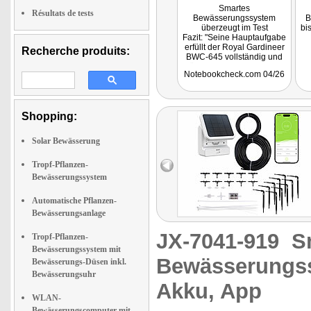
Smartes
Résultats de tests
Bewässerungssystem
B
überzeugt im Test
bi
Fazit: "Seine Hauptaufgabe
erfüllt der Royal Gardineer
Recherche produits:
BWC-645 vollständig und
für den Urlaub oder auch
Notebookcheck.com 04/26
als Helfer im Alltag eignet
sich das Modell sehr gut
und ist unabhängig vom
Stromnetz."
Shopping:
Solar Bewässerung
Tropf-Pflanzen-
Bewässerungssystem
Automatische Pflanzen-
Bewässerungsanlage
JX-7041-919
S
Tropf-Pflanzen-
Bewässerungssystem mit
Bewässerungss
Bewässerungs-Düsen inkl.
Bewässerungsuhr
Akku, App
WLAN-
Bewässerungscomputer mit