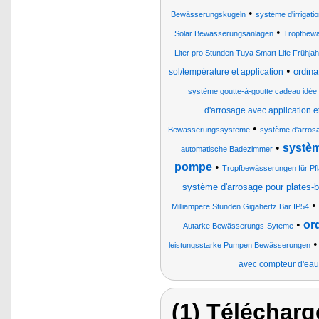
•
Bewässerungskugeln
système d'irrigati
•
Solar Bewässerungsanlagen
Tropfbew
Liter pro Stunden Tuya Smart Life Frühj
•
ordina
sol/température et application
système goutte-à-goutte cadeau idée
d'arrosage avec application et
•
Bewässerungssysteme
système d'arrosa
•
systèm
automatische Badezimmer
pompe
•
Tropfbewässerungen für Pf
système d'arrosage pour plates-b
•
Milliampere Stunden Gigahertz Bar IP54
•
or
Autarke Bewässerungs-Syteme
leistungsstarke Pumpen Bewässerungen
avec compteur d'eau
(1) Télécharg