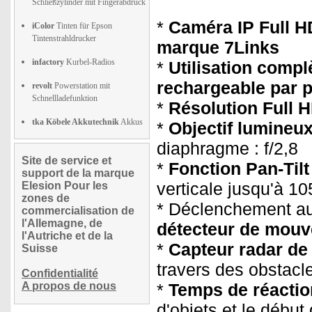
Schließzylinder mit Fingerabdruck
*
Caméra IP Full HD
iColor
Tinten für Epson
Tintenstrahldrucker
marque 7Links
infactory
Kurbel-Radios
*
Utilisation compl
rechargeable par 
revolt
Powerstation mit
Schnellladefunktion
*
Résolution Full 
tka Köbele Akkutechnik
Akkus
*
Objectif lumineux
diaphragme : f/2,8
Site de service et
*
Fonction Pan-Tilt
support de la marque
verticale jusqu'à 10
Elesion Pour les
zones de
* Déclenchement au
commercialisation de
l'Allemagne, de
détecteur de mouv
l'Autriche et de la
*
Capteur radar de
Suisse
travers des obstacl
Confidentialité
A propos de nous
*
Temps de réactio
d'objets et le début