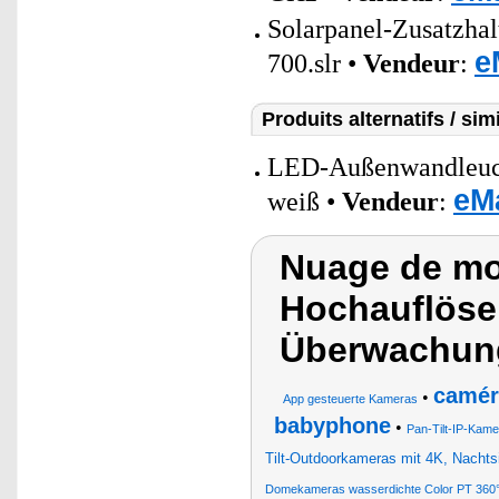
Solarpanel-Zusatzha
e
700.slr •
Vendeur
:
Produits alternatifs / simi
LED-Außenwandleuch
eM
weiß •
Vendeur
:
Nuage de mot
Hochauflöse
Überwachung
camér
•
App gesteuerte Kameras
babyphone
•
Pan-Tilt-IP-Kame
Tilt-Outdoorkameras mit 4K, Nachtsi
Domekameras wasserdichte Color PT 360°