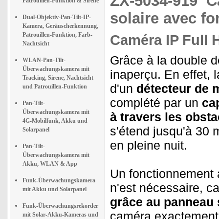
ZX-5034-919
C
Patrouillen-Funktion & Sirene
solaire avec fo
Dual-Objektiv-Pan-Tilt-IP-
Kamera, Geräuscherkennung,
Patrouillen-Funktion, Farb-
Caméra IP Full 
Nachtsicht
Grâce à la double 
WLAN-Pan-Tilt-
Überwachungskamera mit
inaperçu. En effet, 
Tracking, Sirene, Nachtsicht
d'un
détecteur de 
und Patrouillen-Funktion
complété par un
ca
Pan-Tilt-
Überwachungskamera mit
à travers les obsta
4G-Mobilfunk, Akku und
s'étend jusqu'à 30
Solarpanel
en pleine nuit.
Pan-Tilt-
Überwachungskamera mit
Akku, WLAN & App
Un fonctionnement 
Funk-Überwachungskamera
n'est nécessaire, c
mit Akku und Solarpanel
grâce au panneau s
Funk-Überwachungsrekorder
caméra exactement l
mit Solar-Akku-Kameras und