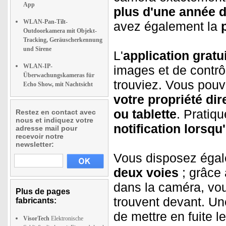
App
plus d'une année 
WLAN-Pan-Tilt-
avez également la
Outdoorkamera mit Objekt-
Tracking, Geräuscherkennung
und Sirene
L'
application grat
WLAN-IP-
images et de contrô
Überwachungskameras für
trouviez. Vous pouv
Echo Show, mit Nachtsicht
votre propriété di
ou tablette
. Pratiq
Restez en contact avec
nous et indiquez votre
notification lorsq
adresse mail pour
recevoir notre
newsletter:
Vous disposez égal
deux voies
; grâce 
dans la caméra, vou
Plus de pages
trouvent devant. Un
fabricants:
de mettre en fuite le
VisorTech
Elektronische