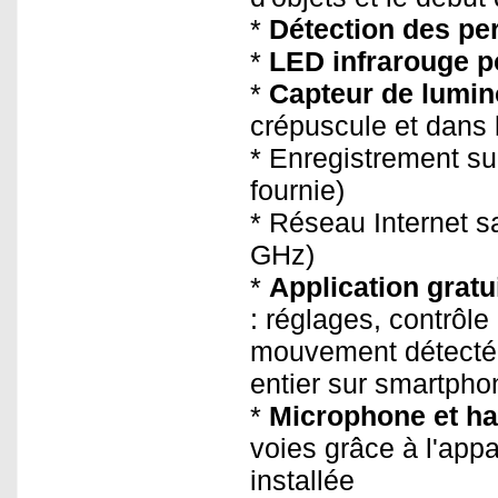
*
Détection des pe
*
LED infrarouge p
*
Capteur de lumin
crépuscule et dans l
* Enregistrement s
fournie)
* Réseau Internet sa
GHz)
*
Application grat
:
réglages, contrôle
mouvement détecté 
entier sur smartpho
*
Microphone et ha
voies grâce à l'appa
installée