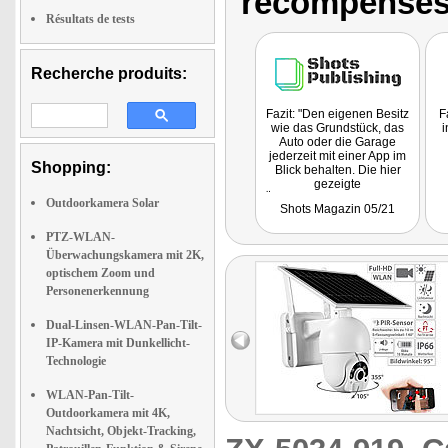
récompenses
Résultats de tests
Recherche produits:
Fazit: "Den eigenen Besitz
F
wie das Grundstück, das
i
Auto oder die Garage
jederzeit mit einer App im
Shopping:
Blick behalten. Die hier
gezeigte
Überwachungskamera aus
Outdoorkamera Solar
Shots Magazin 05/21
dem Online-Shop von Pearl
steht dabei für hohe
PTZ-WLAN-
Anforderungen."
Überwachungskamera mit 2K,
optischem Zoom und
Personenerkennung
Dual-Linsen-WLAN-Pan-Tilt-
IP-Kamera mit Dunkellicht-
Technologie
WLAN-Pan-Tilt-
Outdoorkamera mit 4K,
Nachtsicht, Objekt-Tracking,