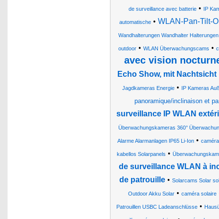
•
de surveillance avec batterie
IP Kam
•
WLAN-Pan-Tilt-Ou
automatische
Wandhalterungen Wandhalter Halterunge
•
•
outdoor
WLAN Überwachungscams
c
avec vision nocturn
Echo Show, mit Nachtsicht
•
Jagdkameras Energie
IP Kameras Au
panoramique/inclinaison et pa
surveillance IP WLAN extér
Überwachungskameras 360° Überwachu
•
Alarme Alarmanlagen IP65 Li-Ion
caméras
•
kabellos Solarpanels
Überwachungskame
de surveillance WLAN à incl
de patrouille
•
Solarcams Solar sol
•
Outdoor Akku Solar
caméra solaire
•
Patrouillen USBC Ladeanschlüsse
Hausü