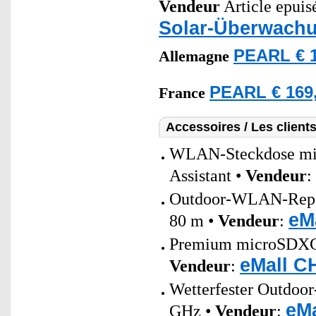
Vendeur
Article epuis
Solar-Überwach
PEARL € 1
Allemagne
PEARL € 169
France
Accessoires / Les client
WLAN-Steckdose mit 
Assistant •
Vendeur
:
Outdoor-WLAN-Repeat
eM
80 m •
Vendeur
:
Premium microSDXC-S
eMall C
Vendeur
:
Wetterfester Outdoo
eMa
GHz •
Vendeur
: