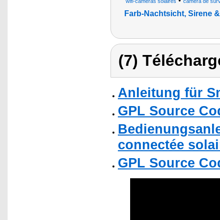
•
wifi-caméras solaires
caméra de surve
Farb-Nachtsicht, Sirene 
(7) Télécharg
Anleitung für 
GPL Source Co
Bedienungsanle
connectée solair
GPL Source Co