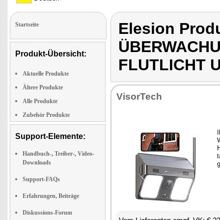
Elesion Pro
Startseite
ÜBERWACHU
Produkt-Übersicht:
FLUTLICHT 
Aktuelle Produkte
Ältere Produkte
Vi­sor­Tech
Alle Produkte
Zubehör Produkte
I
Support-Elemente:
W
H
Handbuch-, Treiber-, Video-
t
Downloads
g
Support-FAQs
Erfahrungen, Beiträge
Diskussions-Forum