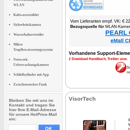
WLAN
Kaltwasserzähler
Vom Lie­fe­ran­ten empf. VK: € 2
Sicherheitskamera
Be­zugs­quel­le für
WLAN-Ka­me­ra
PEARL €
Wasserhahnverteiler
eMall C
Mikro
Tropfbewässerungssystem
Vor­han­de­ne Sup­port-Ele­me
2 Down­load Hand­buch, Trei­ber usw.
Netzwerk-
Ueberwachungskamera
S
r
Schließzylinder mit App
Zwischenstecker Funk
Vi­sor­Tech
Bleiben Sie mit uns im
Kontakt und tragen Sie
hier Ihre E-Mail-Adresse
für unsere HotPrice-Mail
ein:
I
W
H