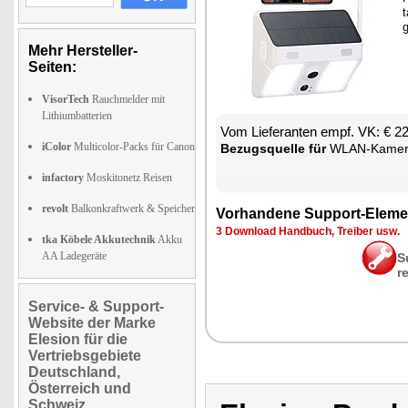
t
g
Mehr Hersteller-
Seiten:
VisorTech
Rauchmelder mit
Lithiumbatterien
Vom Lie­fe­ran­ten empf. VK: € 2
iColor
Multicolor-Packs für Canon
Be­zugs­quel­le für
WLAN-Ka­me­ra
infactory
Moskitonetz Reisen
revolt
Balkonkraftwerk & Speicher
Vor­han­de­ne Sup­port-Ele­me
3 Down­load Hand­buch, Trei­ber usw.
tka Köbele Akkutechnik
Akku
AA Ladegeräte
S
r
Service- & Support-
Website der Marke
Elesion für die
Vertriebsgebiete
Deutschland,
Österreich und
Schweiz