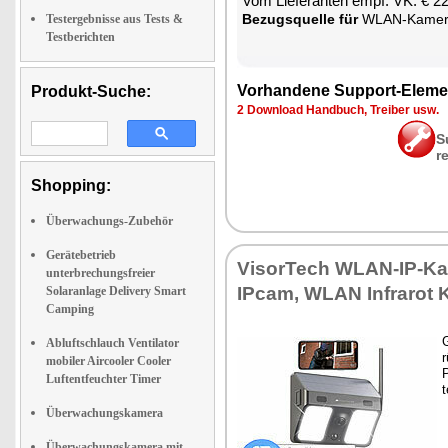
Vom Lie­fe­ran­ten empf. VK: € 2
Be­zugs­quel­le für
WLAN-Ka­me­ra
Testergebnisse aus Tests &
Testberichten
Vor­han­de­ne Sup­port-Ele­me
Produkt-Suche:
2 Down­load Hand­buch, Trei­ber usw.
S
r
Shopping:
Überwachungs-Zubehör
Gerätebetrieb
Vi­sor­Tech WLAN-IP-Ka­m
unterbrechungsfreier
IP­cam, WLAN In­fra­rot 
Solaranlage Delivery Smart
Camping
G
Abluftschlauch Ventilator
r
mobiler Aircooler Cooler
P
Luftentfeuchter Timer
t
Überwachungskamera
Überwachungskamera mit