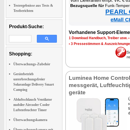
Vom Lie­fe­ran­ten empf. VK: € 6
Be­zugs­quel­le für
Funk-Tem­pe­ra­tur- & Luft­feuch­tig­keits­sen­
Testergebnisse aus Tests &
PEARL €
Testberichten
eMall C
Produkt-Suche:
Vor­han­de­ne Sup­port-Ele­me
1 Down­load Hand­buch, Trei­ber usw.
•
3 Pres­se­stim­men & Aus­zeich­nun­g
S
Shopping:
r
Überwachungs-Zubehör
Gerätebetrieb
Lu­mi­nea Ho­me Con­trol
unterbrechungsfreier
mess­ge­rät, Luft­feuch­t
Solaranlage Delivery Smart
Camping
ge­rä­te
Ü
Abluftschlauch Ventilator
r
mobiler Aircooler Cooler
t
Luftentfeuchter Timer
d
Überwachungskamera
Überwachungskamera mit