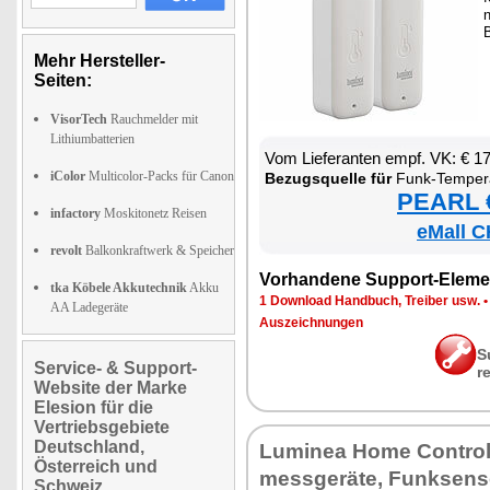
B
Mehr Hersteller-
Seiten:
VisorTech
Rauchmelder mit
Lithiumbatterien
Vom Lie­fe­ran­ten empf. VK: € 1
iColor
Multicolor-Packs für Canon
Be­zugs­quel­le für
Funk-Tem­pe­ra­tur- & Luft­feuch­tig­keits­sen­
PEARL €
infactory
Moskitonetz Reisen
eMall C
revolt
Balkonkraftwerk & Speicher
Vor­han­de­ne Sup­port-Ele­me
tka Köbele Akkutechnik
Akku
1 Down­load Hand­buch, Trei­ber usw.
AA Ladegeräte
Aus­zeich­nun­gen
S
Service- & Support-
r
Website der Marke
Elesion für die
Vertriebsgebiete
Deutschland,
Lu­mi­nea Ho­me Con­trol
Österreich und
mess­ge­rä­te, Funk­sen­
Schweiz