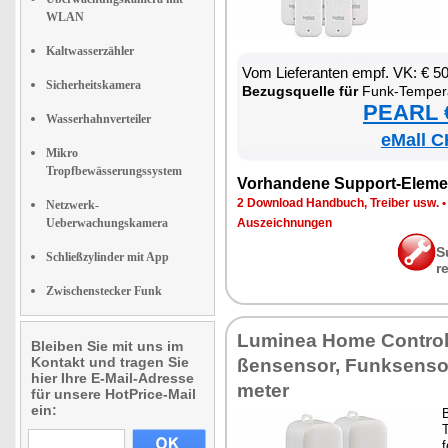
WLAN
Kaltwasserzähler
Vom Lie­fe­ran­ten empf. VK: € 5
Sicherheitskamera
Be­zugs­quel­le für
Funk-Tem­pe­ra­tur- & Luft­feuch­tig­keits­sen­
PEARL €
Wasserhahnverteiler
eMall C
Mikro
Tropfbewässerungssystem
Vor­han­de­ne Sup­port-Ele­me
2 Down­load Hand­buch, Trei­ber usw.
Netzwerk-
Ueberwachungskamera
Aus­zeich­nun­gen
S
Schließzylinder mit App
r
Zwischenstecker Funk
Lu­mi­nea Ho­me Con­trol
Bleiben Sie mit uns im
Kontakt und tragen Sie
ßen­sen­sor, Funk­sen­so
hier Ihre E-Mail-Adresse
me­ter
für unsere HotPrice-Mail
ein:
B
T
f