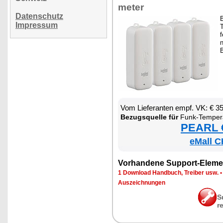
me­ter
Datenschutz
B
Impressum
T
f
B
Vom Lie­fe­ran­ten empf. VK: € 3
Be­zugs­quel­le für
Funk-Tem­pe­ra­tur- & Luft­feuch­tig­keits­sen­
PEARL €
eMall C
Vor­han­de­ne Sup­port-Ele­me
1 Down­load Hand­buch, Trei­ber usw.
Aus­zeich­nun­gen
S
r