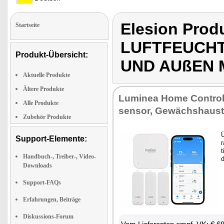
Elesion Pro
Startseite
LUFTFEUCHT
Produkt-Übersicht:
UND AUßEN 
Aktuelle Produkte
Ältere Produkte
Lu­mi­nea Ho­me Con­trol 
Alle Produkte
sen­sor, Ge­wächs­haust
Zubehör Produkte
Ü
Support-Elemente:
r
t
Handbuch-, Treiber-, Video-
d
Downloads
Support-FAQs
Erfahrungen, Beiträge
Diskussions-Forum