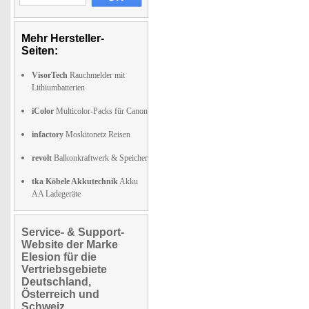
Mehr Hersteller-
Seiten:
VisorTech
Rauchmelder mit
Lithiumbatterien
iColor
Multicolor-Packs für Canon
infactory
Moskitonetz Reisen
revolt
Balkonkraftwerk & Speicher
tka Köbele Akkutechnik
Akku
AA Ladegeräte
Service- & Support-
Website der Marke
Elesion für die
Vertriebsgebiete
Deutschland,
Österreich und
Schweiz