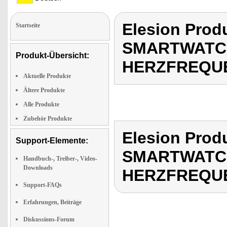
Elesion Pro
Startseite
SMARTWATCH
Produkt-Übersicht:
HERZFREQU
Aktuelle Produkte
Ältere Produkte
Alle Produkte
Zubehör Produkte
Elesion Pro
Support-Elemente:
SMARTWATCH
Handbuch-, Treiber-, Video-
Downloads
HERZFREQU
Support-FAQs
Erfahrungen, Beiträge
Diskussions-Forum