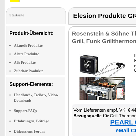
Elesion Produkte
Startseite
Ro­sen­stein & Söh­ne T
Produkt-Übersicht:
Grill, Funk Grill­ther­mo­
Aktuelle Produkte
Ältere Produkte
I
P
Alle Produkte
r
8
Zubehör Produkte
Support-Elemente:
Handbuch-, Treiber-, Video-
Downloads
Vom Lie­fe­ran­ten empf. VK: € 4
Support-FAQs
Be­zugs­quel­le für
Grill-Ther­mo­
PEARL €
Erfahrungen, Beiträge
eMall C
Diskussions-Forum