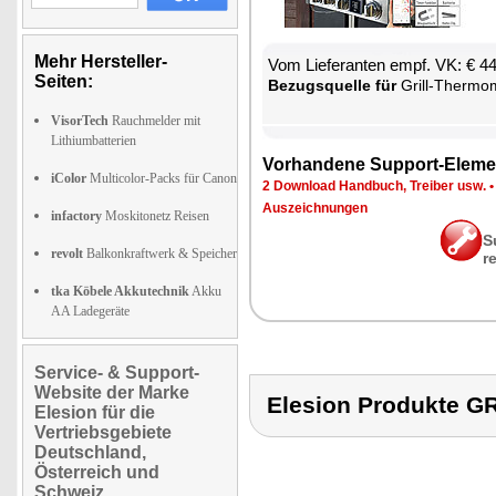
Mehr Hersteller-
Vom Lie­fe­ran­ten empf. VK: € 4
Seiten:
Be­zugs­quel­le für
Grill-Ther­mo­
VisorTech
Rauchmelder mit
Lithiumbatterien
Vor­han­de­ne Sup­port-Ele­me
iColor
Multicolor-Packs für Canon
2 Down­load Hand­buch, Trei­ber usw.
Aus­zeich­nun­gen
infactory
Moskitonetz Reisen
S
revolt
Balkonkraftwerk & Speicher
r
tka Köbele Akkutechnik
Akku
AA Ladegeräte
Service- & Support-
Website der Marke
Elesion Produkte
Elesion für die
Vertriebsgebiete
Deutschland,
Österreich und
Schweiz