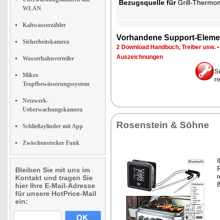
Be­zugs­quel­le für
Grill-Ther­mo­
WLAN
Kaltwasserzähler
Vor­han­de­ne Sup­port-Ele­me
Sicherheitskamera
2 Down­load Hand­buch, Trei­ber usw.
Aus­zeich­nun­gen
Wasserhahnverteiler
S
Mikro
r
Tropfbewässerungssystem
Netzwerk-
Ueberwachungskamera
Ro­sen­stein & Söh­ne
Schließzylinder mit App
Zwischenstecker Funk
I
P
Bleiben Sie mit uns im
r
Kontakt und tragen Sie
8
hier Ihre E-Mail-Adresse
für unsere HotPrice-Mail
ein: