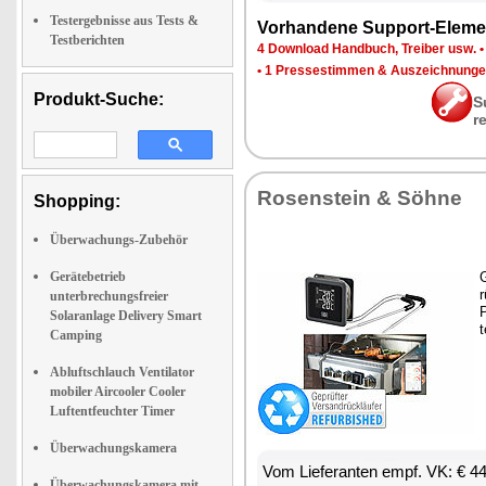
Testergebnisse aus Tests &
Vor­han­de­ne Sup­port-Ele­me
Testberichten
4 Down­load Hand­buch, Trei­ber usw.
•
1 Pres­se­stim­men & Aus­zeich­nun­g
Produkt-Suche:
S
r
Ro­sen­stein & Söh­ne
Shopping:
Überwachungs-Zubehör
Gerätebetrieb
G
r
unterbrechungsfreier
P
Solaranlage Delivery Smart
t
Camping
Abluftschlauch Ventilator
mobiler Aircooler Cooler
Luftentfeuchter Timer
Überwachungskamera
Vom Lie­fe­ran­ten empf. VK: € 4
Überwachungskamera mit