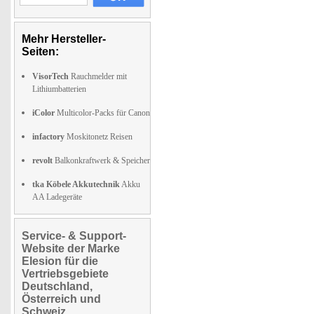
Mehr Hersteller-
Seiten:
VisorTech
Rauchmelder mit
Lithiumbatterien
iColor
Multicolor-Packs für Canon
infactory
Moskitonetz Reisen
revolt
Balkonkraftwerk & Speicher
tka Köbele Akkutechnik
Akku
AA Ladegeräte
Service- & Support-
Website der Marke
Elesion für die
Vertriebsgebiete
Deutschland,
Österreich und
Schweiz