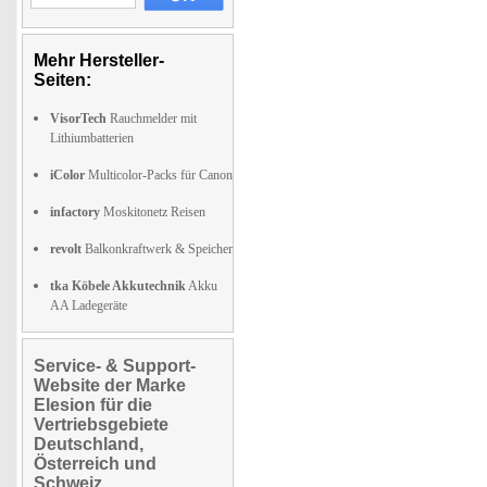
Mehr Hersteller-
Seiten:
VisorTech
Rauchmelder mit
Lithiumbatterien
iColor
Multicolor-Packs für Canon
infactory
Moskitonetz Reisen
revolt
Balkonkraftwerk & Speicher
tka Köbele Akkutechnik
Akku
AA Ladegeräte
Service- & Support-
Website der Marke
Elesion für die
Vertriebsgebiete
Deutschland,
Österreich und
Schweiz