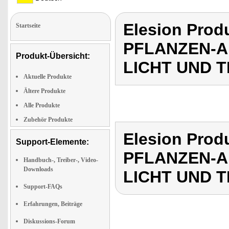
Elesion Pro
Startseite
PFLANZEN-A
Produkt-Übersicht:
LICHT UND T
Aktuelle Produkte
Ältere Produkte
Alle Produkte
Zubehör Produkte
Elesion Pro
Support-Elemente:
PFLANZEN-A
Handbuch-, Treiber-, Video-
Downloads
LICHT UND T
Support-FAQs
Erfahrungen, Beiträge
Diskussions-Forum