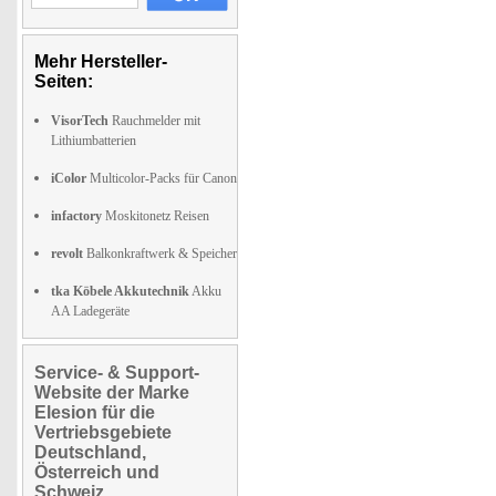
Mehr Hersteller-
Seiten:
VisorTech
Rauchmelder mit
Lithiumbatterien
iColor
Multicolor-Packs für Canon
infactory
Moskitonetz Reisen
revolt
Balkonkraftwerk & Speicher
tka Köbele Akkutechnik
Akku
AA Ladegeräte
Service- & Support-
Website der Marke
Elesion für die
Vertriebsgebiete
Deutschland,
Österreich und
Schweiz