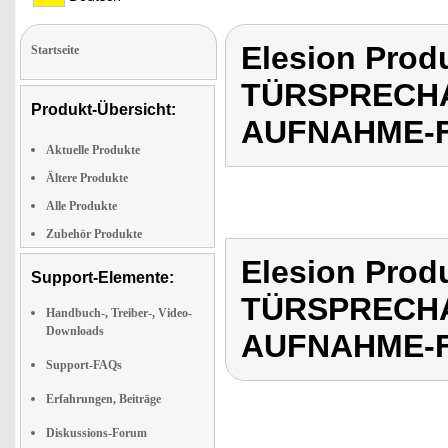
Elesion Pro
Startseite
TÜRSPRECHA
Produkt-Übersicht:
AUFNAHME-
Aktuelle Produkte
Ältere Produkte
Alle Produkte
Zubehör Produkte
Elesion Pro
Support-Elemente:
TÜRSPRECHA
Handbuch-, Treiber-, Video-
Downloads
AUFNAHME-
Support-FAQs
Erfahrungen, Beiträge
Diskussions-Forum