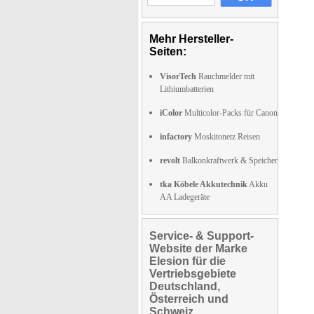
Mehr Hersteller-
Seiten:
VisorTech
Rauchmelder mit
Lithiumbatterien
iColor
Multicolor-Packs für Canon
infactory
Moskitonetz Reisen
revolt
Balkonkraftwerk & Speicher
tka Köbele Akkutechnik
Akku
AA Ladegeräte
Service- & Support-
Website der Marke
Elesion für die
Vertriebsgebiete
Deutschland,
Österreich und
Schweiz