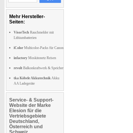
Mehr Hersteller-
Seiten:
VisorTech
Rauchmelder mit
Lithiumbatterien
iColor
Multicolor-Packs für Canon
infactory
Moskitonetz Reisen
revolt
Balkonkraftwerk & Speicher
tka Köbele Akkutechnik
Akku
AA Ladegeräte
Service- & Support-
Website der Marke
Elesion für die
Vertriebsgebiete
Deutschland,
Österreich und
Schweiz