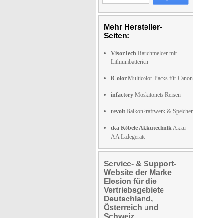
Mehr Hersteller-
Seiten:
VisorTech
Rauchmelder mit
Lithiumbatterien
iColor
Multicolor-Packs für Canon
infactory
Moskitonetz Reisen
revolt
Balkonkraftwerk & Speicher
tka Köbele Akkutechnik
Akku
AA Ladegeräte
Service- & Support-
Website der Marke
Elesion für die
Vertriebsgebiete
Deutschland,
Österreich und
Schweiz