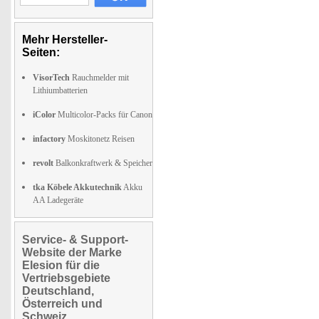
Mehr Hersteller-
Seiten:
VisorTech
Rauchmelder mit
Lithiumbatterien
iColor
Multicolor-Packs für Canon
infactory
Moskitonetz Reisen
revolt
Balkonkraftwerk & Speicher
tka Köbele Akkutechnik
Akku
AA Ladegeräte
Service- & Support-
Website der Marke
Elesion für die
Vertriebsgebiete
Deutschland,
Österreich und
Schweiz