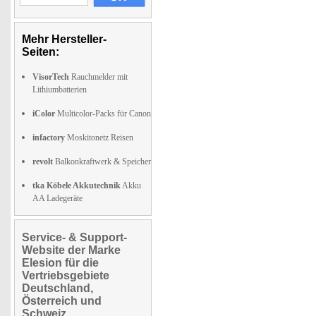
Mehr Hersteller-
Seiten:
VisorTech
Rauchmelder mit
Lithiumbatterien
iColor
Multicolor-Packs für Canon
infactory
Moskitonetz Reisen
revolt
Balkonkraftwerk & Speicher
tka Köbele Akkutechnik
Akku
AA Ladegeräte
Service- & Support-
Website der Marke
Elesion für die
Vertriebsgebiete
Deutschland,
Österreich und
Schweiz