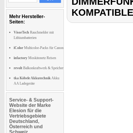
DIMMERFUNK
KOMPATIBLE
Mehr Hersteller-
Seiten:
VisorTech
Rauchmelder mit
Lithiumbatterien
iColor
Multicolor-Packs für Canon
infactory
Moskitonetz Reisen
revolt
Balkonkraftwerk & Speicher
tka Köbele Akkutechnik
Akku
AA Ladegeräte
Service- & Support-
Website der Marke
Elesion für die
Vertriebsgebiete
Deutschland,
Österreich und
Schweiz