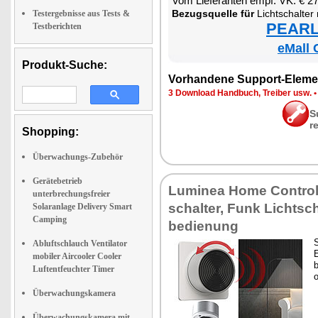
Vom Lie­fe­ran­ten empf. VK: € 2
Be­zugs­quel­le für
Licht­schal­ter mit Dim­mer­funk­ti­on 
Testergebnisse aus Tests &
PEARL 
Testberichten
eMall 
Produkt-Suche:
Vor­han­de­ne Sup­port-Ele­me
3 Down­load Hand­buch, Trei­ber usw.
S
r
Shopping:
Überwachungs-Zubehör
Gerätebetrieb
Lu­mi­nea Ho­me Con­tro
unterbrechungsfreier
schal­ter, Funk Licht­sch
Solaranlage Delivery Smart
Camping
be­die­nung
S
Abluftschlauch Ventilator
E
mobiler Aircooler Cooler
Luftentfeuchter Timer
o
Überwachungskamera
Überwachungskamera mit