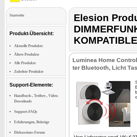
Elesion Pro
Startseite
DIMMERFUNK
Produkt-Übersicht:
KOMPATIBLE
Aktuelle Produkte
Ältere Produkte
Lu­mi­nea Ho­me Con­trol
Alle Produkte
ter Blue­tooth, Licht Tas
Zubehör Produkte
S
Support-Elemente:
E
Handbuch-, Treiber-, Video-
o
Downloads
Support-FAQs
Erfahrungen, Beiträge
Diskussions-Forum