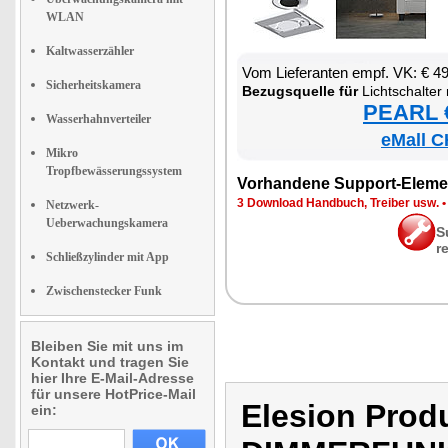
WLAN
Kaltwasserzähler
Vom Lie­fe­ran­ten empf. VK: € 4
Sicherheitskamera
Be­zugs­quel­le für
Licht­schal­ter mit Dim­mer­funk­ti­on 
PEARL €
Wasserhahnverteiler
eMall C
Mikro
Tropfbewässerungssystem
Vor­han­de­ne Sup­port-Ele­me
3 Down­load Hand­buch, Trei­ber usw.
Netzwerk-
Ueberwachungskamera
S
r
Schließzylinder mit App
Zwischenstecker Funk
Bleiben Sie mit uns im
Kontakt und tragen Sie
hier Ihre E-Mail-Adresse
für unsere HotPrice-Mail
Elesion Pro
ein: