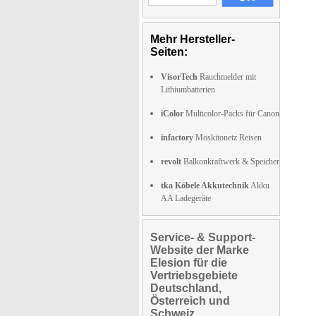
Mehr Hersteller-
Seiten:
VisorTech
Rauchmelder mit
Lithiumbatterien
iColor
Multicolor-Packs für Canon
infactory
Moskitonetz Reisen
revolt
Balkonkraftwerk & Speicher
tka Köbele Akkutechnik
Akku
AA Ladegeräte
Service- & Support-
Website der Marke
Elesion für die
Vertriebsgebiete
Deutschland,
Österreich und
Schweiz