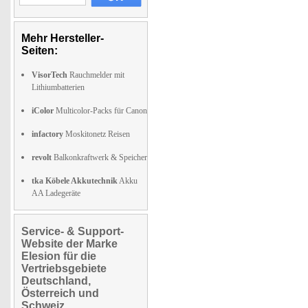
Mehr Hersteller-
Seiten:
VisorTech
Rauchmelder mit
Lithiumbatterien
iColor
Multicolor-Packs für Canon
infactory
Moskitonetz Reisen
revolt
Balkonkraftwerk & Speicher
tka Köbele Akkutechnik
Akku
AA Ladegeräte
Service- & Support-
Website der Marke
Elesion für die
Vertriebsgebiete
Deutschland,
Österreich und
Schweiz