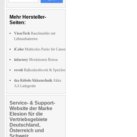
Mehr Hersteller-
Seiten:
VisorTech
Rauchmelder mit
Lithiumbatterien
iColor
Multicolor-Packs für Canon
infactory
Moskitonetz Reisen
revolt
Balkonkraftwerk & Speicher
tka Köbele Akkutechnik
Akku
AA Ladegeräte
Service- & Support-
Website der Marke
Elesion für die
Vertriebsgebiete
Deutschland,
Österreich und
Schweiz