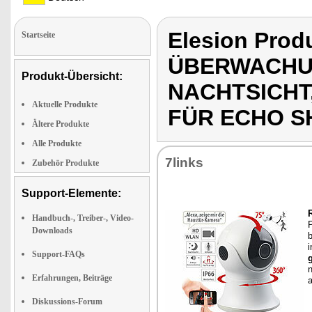
Elesion Pro
Startseite
ÜBERWACHU
Produkt-Übersicht:
NACHTSICHT
Aktuelle Produkte
FÜR ECHO 
Ältere Produkte
Alle Produkte
7links
Zubehör Produkte
Support-Elemente:
R
Handbuch-, Treiber-, Video-
P
Downloads
b
Support-FAQs
n
Erfahrungen, Beiträge
a
Diskussions-Forum