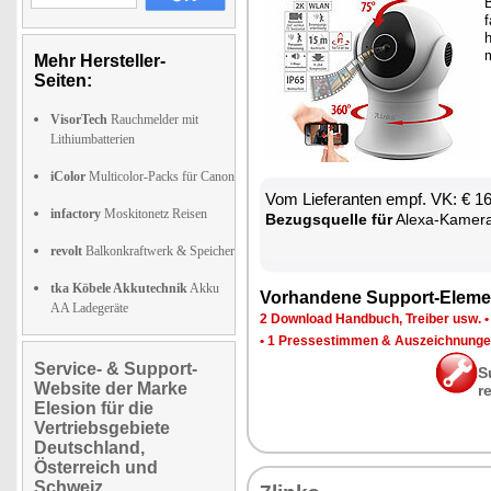
B
f
h
Mehr Hersteller-
Seiten:
VisorTech
Rauchmelder mit
Lithiumbatterien
iColor
Multicolor-Packs für Canon
Vom Lie­fe­ran­ten empf. VK: € 1
infactory
Moskitonetz Reisen
Be­zugs­quel­le für
Ale­xa-Ka­me­r
revolt
Balkonkraftwerk & Speicher
tka Köbele Akkutechnik
Akku
Vor­han­de­ne Sup­port-Ele­me
AA Ladegeräte
2 Down­load Hand­buch, Trei­ber usw.
•
1 Pres­se­stim­men & Aus­zeich­nun­g
Service- & Support-
S
Website der Marke
r
Elesion für die
Vertriebsgebiete
Deutschland,
Österreich und
Schweiz