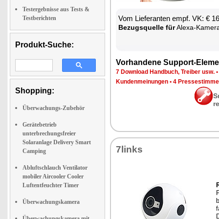
Testergebnisse aus Tests &
Vom Lie­fe­ran­ten empf. VK: € 1
Testberichten
Be­zugs­quel­le für
Ale­xa-Ka­me­r
Produkt-Suche:
Vor­han­de­ne Sup­port-Ele­me
7 Down­load Hand­buch, Trei­ber usw.
Kun­den­mei­nun­gen
•
4 Pres­se­stim­m
Shopping:
S
r
Überwachungs-Zubehör
Gerätebetrieb
unterbrechungsfreier
Solaranlage Delivery Smart
7links
Camping
Abluftschlauch Ventilator
mobiler Aircooler Cooler
R
Luftentfeuchter Timer
P
b
Überwachungskamera
f
Überwachungskamera mit