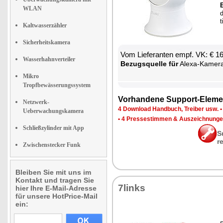
WLAN
d
t
Kaltwasserzähler
Sicherheitskamera
Vom Lie­fe­ran­ten empf. VK: € 1
Wasserhahnverteiler
Be­zugs­quel­le für
Ale­xa-Ka­me­r
Mikro
Tropfbewässerungssystem
Vor­han­de­ne Sup­port-Ele­me
Netzwerk-
4 Down­load Hand­buch, Trei­ber usw.
Ueberwachungskamera
•
4 Pres­se­stim­men & Aus­zeich­nun­g
Schließzylinder mit App
S
r
Zwischenstecker Funk
Bleiben Sie mit uns im
Kontakt und tragen Sie
7links
hier Ihre E-Mail-Adresse
für unsere HotPrice-Mail
ein: