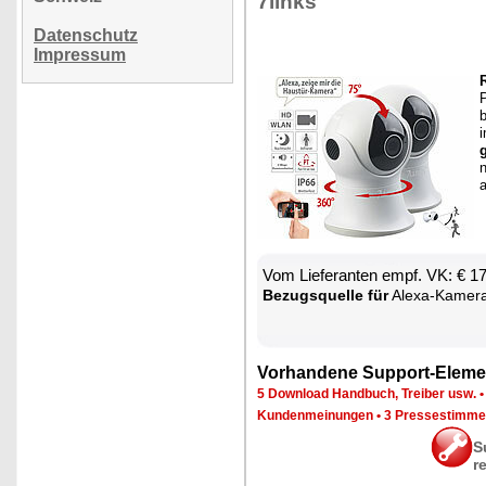
7links
Datenschutz
Impressum
R
P
b
n
a
Vom Lie­fe­ran­ten empf. VK: € 1
Be­zugs­quel­le für
Ale­xa-Ka­me­r
Vor­han­de­ne Sup­port-Ele­me
5 Down­load Hand­buch, Trei­ber usw.
Kun­den­mei­nun­gen
•
3 Pres­se­stim­m
S
r