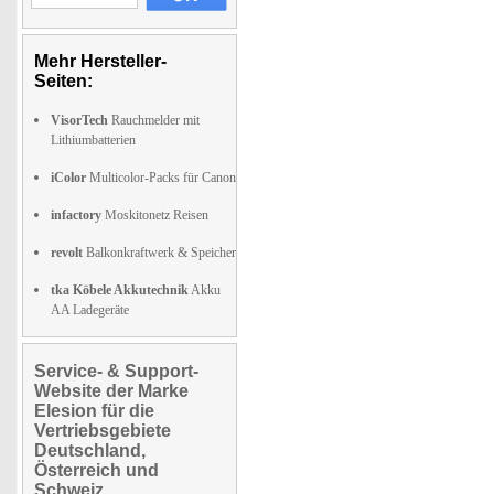
Mehr Hersteller-
Seiten:
VisorTech
Rauchmelder mit
Lithiumbatterien
iColor
Multicolor-Packs für Canon
infactory
Moskitonetz Reisen
revolt
Balkonkraftwerk & Speicher
tka Köbele Akkutechnik
Akku
AA Ladegeräte
Service- & Support-
Website der Marke
Elesion für die
Vertriebsgebiete
Deutschland,
Österreich und
Schweiz