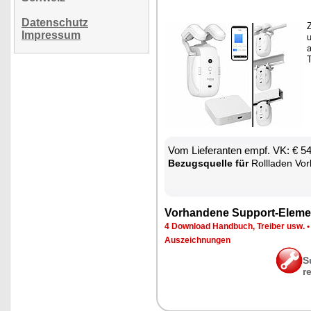
Datenschutz
Z
Impressum
u
a
T
Vom Lie­fe­ran­ten empf. VK: € 5
Be­zugs­quel­le für
Roll­la­den Vor­hang­s­tan­ge 
Vor­han­de­ne Sup­port-Ele­me
4 Down­load Hand­buch, Trei­ber usw.
Aus­zeich­nun­gen
S
r