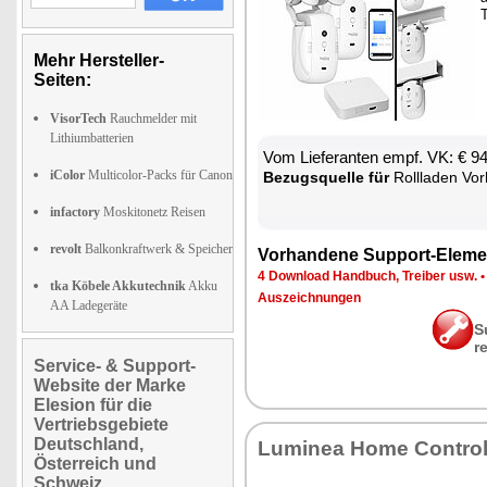
T
Mehr Hersteller-
Seiten:
VisorTech
Rauchmelder mit
Lithiumbatterien
Vom Lie­fe­ran­ten empf. VK: € 9
iColor
Multicolor-Packs für Canon
Be­zugs­quel­le für
Roll­la­den Vor­hang­s­tan­ge 
infactory
Moskitonetz Reisen
revolt
Balkonkraftwerk & Speicher
Vor­han­de­ne Sup­port-Ele­me
4 Down­load Hand­buch, Trei­ber usw.
tka Köbele Akkutechnik
Akku
Aus­zeich­nun­gen
AA Ladegeräte
S
r
Service- & Support-
Website der Marke
Elesion für die
Vertriebsgebiete
Deutschland,
Lu­mi­nea Ho­me Con­tro
Österreich und
Schweiz