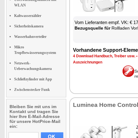
WLAN
Kaltwasserzähler
Vom Lie­fe­ran­ten empf. VK: € 1
Sicherheitskamera
Be­zugs­quel­le für
Roll­la­den Vor­hang­s­tan­ge 
Wasserhahnverteiler
Mikro
Vor­han­de­ne Sup­port-Ele­me
Tropfbewässerungssystem
4 Down­load Hand­buch, Trei­ber usw.
Aus­zeich­nun­gen
Netzwerk-
Ueberwachungskamera
S
r
Schließzylinder mit App
Zwischenstecker Funk
Lu­mi­nea Ho­me Con­tro
Bleiben Sie mit uns im
Kontakt und tragen Sie
hier Ihre E-Mail-Adresse
für unsere HotPrice-Mail
ein:
Z
u
a