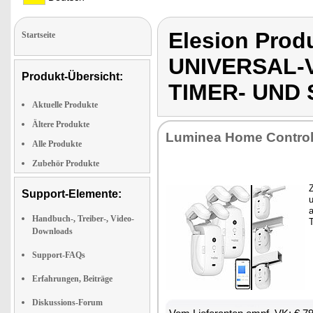
Elesion Pro
Startseite
UNIVERSAL-
Produkt-Übersicht:
TIMER- UND
Aktuelle Produkte
Ältere Produkte
Lu­mi­nea Ho­me Con­tro
Alle Produkte
Zubehör Produkte
Z
Support-Elemente:
u
a
Handbuch-, Treiber-, Video-
T
Downloads
Support-FAQs
Erfahrungen, Beiträge
Diskussions-Forum