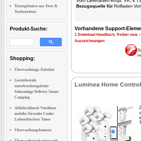
Vom Lie­fe­ran­ten empf. VK: € 7
Be­zugs­quel­le für
Roll­la­den Vor­hang­s­tan­ge 
Testergebnisse aus Tests &
Testberichten
Vor­han­de­ne Sup­port-Ele­me
Produkt-Suche:
1 Down­load Hand­buch, Trei­ber usw.
Aus­zeich­nun­gen
S
r
Shopping:
Überwachungs-Zubehör
Gerätebetrieb
Lu­mi­nea Ho­me Con­tro
unterbrechungsfreier
Solaranlage Delivery Smart
Camping
Z
Abluftschlauch Ventilator
u
mobiler Aircooler Cooler
a
Luftentfeuchter Timer
T
Überwachungskamera
Überwachungskamera mit