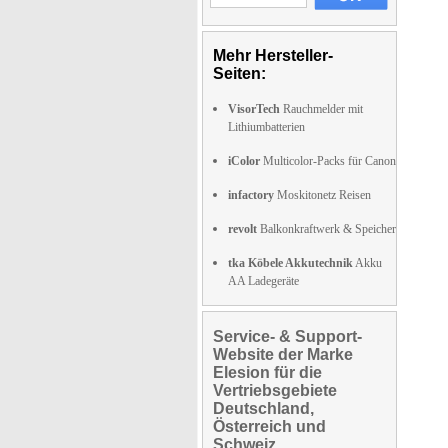
Mehr Hersteller-
Seiten:
VisorTech
Rauchmelder mit
Lithiumbatterien
iColor
Multicolor-Packs für Canon
infactory
Moskitonetz Reisen
revolt
Balkonkraftwerk & Speicher
tka Köbele Akkutechnik
Akku
AA Ladegeräte
Service- & Support-
Website der Marke
Elesion für die
Vertriebsgebiete
Deutschland,
Österreich und
Schweiz