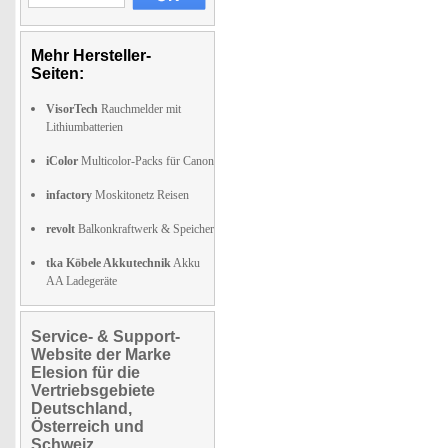
Mehr Hersteller-
Seiten:
VisorTech
Rauchmelder mit
Lithiumbatterien
iColor
Multicolor-Packs für Canon
infactory
Moskitonetz Reisen
revolt
Balkonkraftwerk & Speicher
tka Köbele Akkutechnik
Akku
AA Ladegeräte
Service- & Support-
Website der Marke
Elesion für die
Vertriebsgebiete
Deutschland,
Österreich und
Schweiz