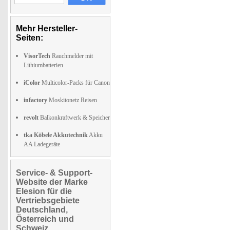
Mehr Hersteller-
Seiten:
VisorTech
Rauchmelder mit
Lithiumbatterien
iColor
Multicolor-Packs für Canon
infactory
Moskitonetz Reisen
revolt
Balkonkraftwerk & Speicher
tka Köbele Akkutechnik
Akku
AA Ladegeräte
Service- & Support-
Website der Marke
Elesion für die
Vertriebsgebiete
Deutschland,
Österreich und
Schweiz