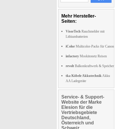
Mehr Hersteller-
Seiten:
VisorTech
Rauchmelder mit
Lithiumbatterien
iColor
Multicolor-Packs für Canon
infactory
Moskitonetz Reisen
revolt
Balkonkraftwerk & Speicher
tka Köbele Akkutechnik
Akku
AA Ladegeräte
Service- & Support-
Website der Marke
Elesion für die
Vertriebsgebiete
Deutschland,
Österreich und
Schweiz