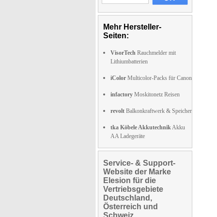
Mehr Hersteller-
Seiten:
VisorTech
Rauchmelder mit
Lithiumbatterien
iColor
Multicolor-Packs für Canon
infactory
Moskitonetz Reisen
revolt
Balkonkraftwerk & Speicher
tka Köbele Akkutechnik
Akku
AA Ladegeräte
Service- & Support-
Website der Marke
Elesion für die
Vertriebsgebiete
Deutschland,
Österreich und
Schweiz