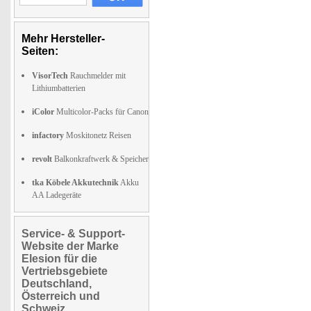
Mehr Hersteller-
Seiten:
VisorTech
Rauchmelder mit
Lithiumbatterien
iColor
Multicolor-Packs für Canon
infactory
Moskitonetz Reisen
revolt
Balkonkraftwerk & Speicher
tka Köbele Akkutechnik
Akku
AA Ladegeräte
Service- & Support-
Website der Marke
Elesion für die
Vertriebsgebiete
Deutschland,
Österreich und
Schweiz