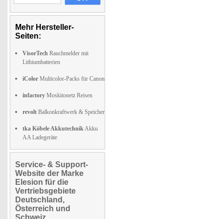
Mehr Hersteller-
Seiten:
VisorTech
Rauchmelder mit
Lithiumbatterien
iColor
Multicolor-Packs für Canon
infactory
Moskitonetz Reisen
revolt
Balkonkraftwerk & Speicher
tka Köbele Akkutechnik
Akku
AA Ladegeräte
Service- & Support-
Website der Marke
Elesion für die
Vertriebsgebiete
Deutschland,
Österreich und
Schweiz