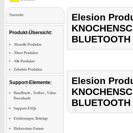
Elesion Pro
Startseite
KNOCHENSC
Produkt-Übersicht:
BLUETOOTH 
Aktuelle Produkte
Ältere Produkte
Alle Produkte
Zubehör Produkte
Elesion Pro
Support-Elemente:
KNOCHENSC
Handbuch-, Treiber-, Video-
Downloads
BLUETOOTH 
Support-FAQs
Erfahrungen, Beiträge
Diskussions-Forum