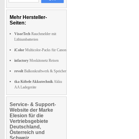
Mehr Hersteller-
Seiten:
VisorTech
Rauchmelder mit
Lithiumbatterien
iColor
Multicolor-Packs für Canon
infactory
Moskitonetz Reisen
revolt
Balkonkraftwerk & Speicher
tka Köbele Akkutechnik
Akku
AA Ladegeräte
Service- & Support-
Website der Marke
Elesion für die
Vertriebsgebiete
Deutschland,
Österreich und
Schweiz