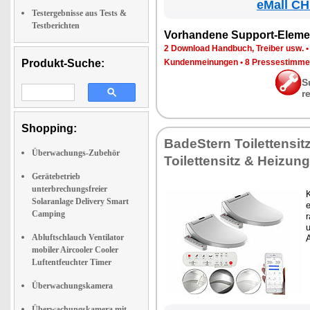
eMall CH
Testergebnisse aus Tests &
Testberichten
Vor­han­de­ne Sup­port-Ele­me
2 Down­load Hand­buch, Trei­ber usw.
Produkt-Suche:
Kun­den­mei­nun­gen
•
8 Pres­se­stim­m
S
r
Shopping:
Ba­deS­tern Toi­let­ten­si
Überwachungs-Zubehör
Toi­let­ten­sitz & Hei­zung
Gerätebetrieb
unterbrechungsfreier
K
Solaranlage Delivery Smart
e
Camping
r
u
Abluftschlauch Ventilator
mobiler Aircooler Cooler
Luftentfeuchter Timer
Überwachungskamera
Überwachungskamera mit