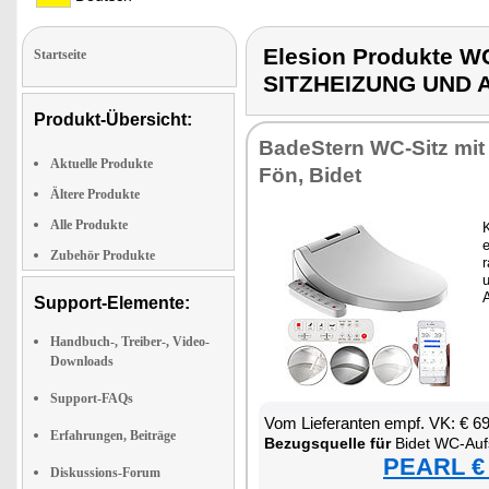
Elesion Produkte
Startseite
SITZHEIZUNG UND 
Produkt-Übersicht:
Ba­deS­tern WC-Sitz mi
Aktuelle Produkte
Fön, Bi­det
Ältere Produkte
Alle Produkte
K
e
Zubehör Produkte
r
u
Support-Elemente:
Handbuch-, Treiber-, Video-
Downloads
Support-FAQs
Vom Lie­fe­ran­ten empf. VK: € 6
Erfahrungen, Beiträge
Be­zugs­quel­le für
Bi­det WC-Auf­
PEARL € 
Diskussions-Forum