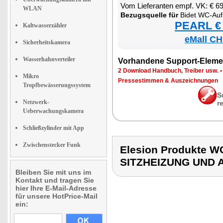
Vom Lie­fe­ran­ten empf. VK: € 6
WLAN
Be­zugs­quel­le für
Bi­det WC-Auf­
PEARL € 
Kaltwasserzähler
eMall CH
Sicherheitskamera
Wasserhahnverteiler
Vor­han­de­ne Sup­port-Ele­me
2 Down­load Hand­buch, Trei­ber usw.
Mikro
Pres­se­stim­men & Aus­zeich­nun­gen
Tropfbewässerungssystem
S
Netzwerk-
r
Ueberwachungskamera
Schließzylinder mit App
Zwischenstecker Funk
Elesion Produkte
SITZHEIZUNG UND 
Bleiben Sie mit uns im
Kontakt und tragen Sie
hier Ihre E-Mail-Adresse
für unsere HotPrice-Mail
ein: