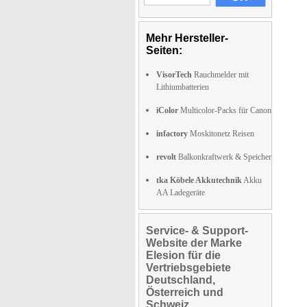
Mehr Hersteller-
Seiten:
VisorTech
Rauchmelder mit
Lithiumbatterien
iColor
Multicolor-Packs für Canon
infactory
Moskitonetz Reisen
revolt
Balkonkraftwerk & Speicher
tka Köbele Akkutechnik
Akku
AA Ladegeräte
Service- & Support-
Website der Marke
Elesion für die
Vertriebsgebiete
Deutschland,
Österreich und
Schweiz