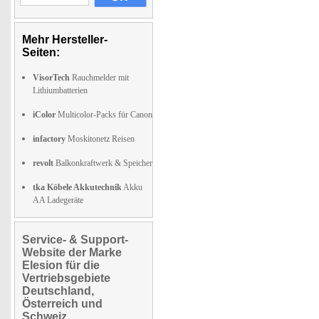
Mehr Hersteller-
Seiten:
VisorTech
Rauchmelder mit
Lithiumbatterien
iColor
Multicolor-Packs für Canon
infactory
Moskitonetz Reisen
revolt
Balkonkraftwerk & Speicher
tka Köbele Akkutechnik
Akku
AA Ladegeräte
Service- & Support-
Website der Marke
Elesion für die
Vertriebsgebiete
Deutschland,
Österreich und
Schweiz