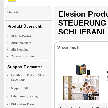
Elesion Pro
Startseite
STEUERUNG 
Produkt-Übersicht:
SCHLIEßAN
Aktuelle Produkte
Ältere Produkte
Vi­sor­Tech
Alle Produkte
Zubehör Produkte
E
Support-Elemente:
e
S
Handbuch-, Treiber-, Video-
w
Downloads
S
Support-FAQs
Erfahrungen, Beiträge
Diskussions-Forum