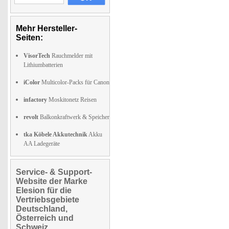
Mehr Hersteller-
Seiten:
VisorTech
Rauchmelder mit
Lithiumbatterien
iColor
Multicolor-Packs für Canon
infactory
Moskitonetz Reisen
revolt
Balkonkraftwerk & Speicher
tka Köbele Akkutechnik
Akku
AA Ladegeräte
Service- & Support-
Website der Marke
Elesion für die
Vertriebsgebiete
Deutschland,
Österreich und
Schweiz