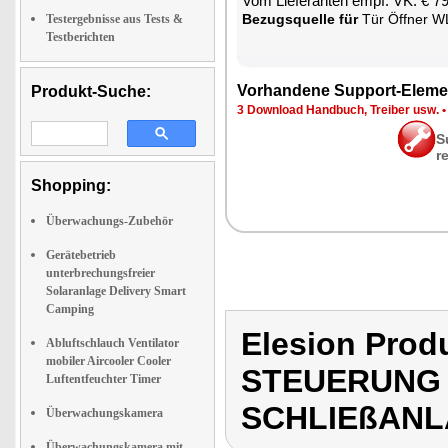
Vom Lie­fe­ran­ten empf. VK: € 7
Be­zugs­quel­le für
Tür Öff­ner WL
Testergebnisse aus Tests &
Testberichten
Vor­han­de­ne Sup­port-Ele­me
Produkt-Suche:
3 Down­load Hand­buch, Trei­ber usw.
S
r
Shopping:
Überwachungs-Zubehör
Gerätebetrieb
unterbrechungsfreier
Solaranlage Delivery Smart
Camping
Elesion Pro
Abluftschlauch Ventilator
mobiler Aircooler Cooler
STEUERUNG 
Luftentfeuchter Timer
SCHLIEßAN
Überwachungskamera
Überwachungskamera mit