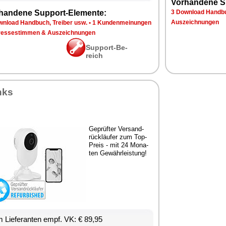
Vor­han­de­ne S
han­de­ne Sup­port-Ele­men­te:
3 Down­load Hand­bu
Aus­zeich­nun­gen
n­load Hand­buch, Trei­ber usw.
•
1 Kun­den­mei­nun­gen
res­se­stim­men & Aus­zeich­nun­gen
Sup­port-Be­
reich
nks
Ge­prüf­ter Ver­sand­
rück­läu­fer zum Top-
Preis - mit 24 Mo­na­
ten Ge­währ­leis­tung!
 Lie­fe­ran­ten empf. VK: € 89,95