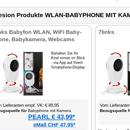
esion Produkte WLAN-BABYPHONE MIT K
nks Ba­by­fon WLAN, Wi­Fi Ba­by­
7links
­ne, Ba­by­ka­me­ra, Web­cams
Be­hal­ten Sie Ihr
Kind im­mer im Blick
- via App auf Ih­rem
Smart­pho­ne-Dis­play
 Lie­fe­ran­ten empf. VK: € 89,95
Vom Lie­fe­ran­t
zugs­quel­le für
Ba­by­pho­ne mit Ka­me­ra
Be­zugs­quel­le f
PEARL € 43,99*
eMall CHF 47.95*