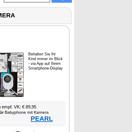
AMERA
Be­hal­ten Sie Ihr
Kind im­mer im Blick
- via App auf Ih­rem
Smart­pho­ne-Dis­play
en empf. VK: € 89,95
ür
Ba­by­pho­ne mit Ka­me­ra
PEARL