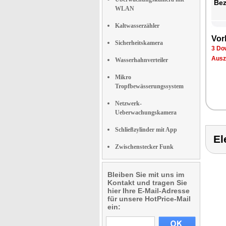
Be­
WLAN
Kaltwasserzähler
Vor­
Sicherheitskamera
3 Dow
Aus­z
Wasserhahnverteiler
Mikro
Tropfbewässerungssystem
Netzwerk-
Ueberwachungskamera
Schließzylinder mit App
El
Zwischenstecker Funk
Bleiben Sie mit uns im
Kontakt und tragen Sie
hier Ihre E-Mail-Adresse
für unsere HotPrice-Mail
ein: