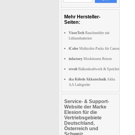
Mehr Hersteller-
Seiten:
VisorTech
Rauchmelder mit
Lithiumbatterien
iColor
Multicolor-Packs für Canon
infactory
Moskitonetz Reisen
revolt
Balkonkraftwerk & Speicher
tka Köbele Akkutechnik
Akku
AA Ladegeräte
Service- & Support-
Website der Marke
Elesion für die
Vertriebsgebiete
Deutschland,
Österreich und
Schweiz