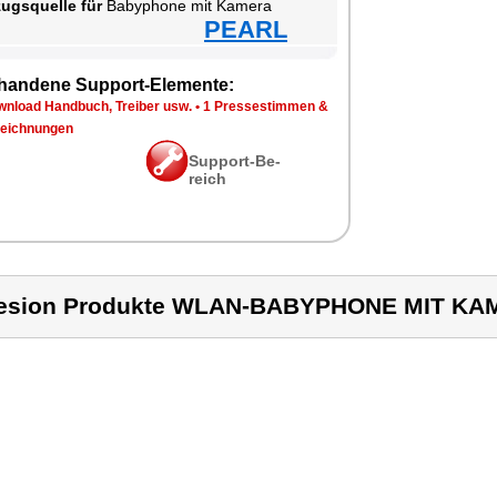
zugs­quel­le für
Ba­by­pho­ne mit Ka­me­ra
PEARL
han­de­ne Sup­port-Ele­men­te:
n­load Hand­buch, Trei­ber usw.
•
1 Pres­se­stim­men &
eich­nun­gen
Sup­port-Be­
reich
esion Produkte WLAN-BABYPHONE MIT K