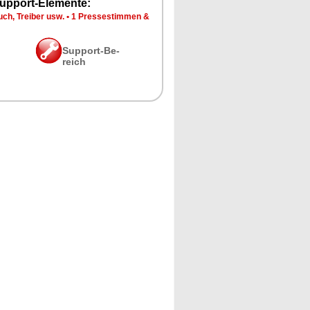
up­port-Ele­men­te:
ch, Trei­ber usw.
•
1 Pres­se­stim­men &
Sup­port-Be­
reich