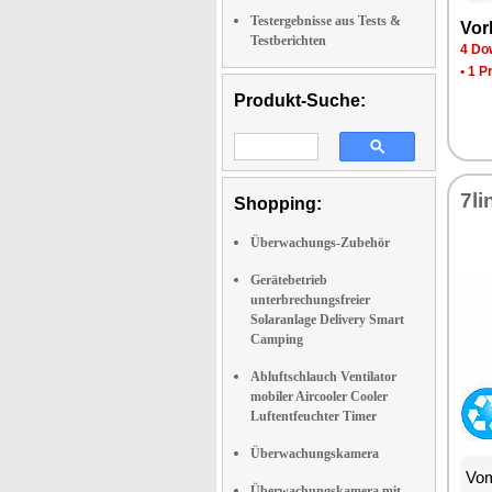
Testergebnisse aus Tests &
Vor­
Testberichten
4 Dow
•
1 P
Produkt-Suche:
7li
Shopping:
Überwachungs-Zubehör
Gerätebetrieb
unterbrechungsfreier
Solaranlage Delivery Smart
Camping
Abluftschlauch Ventilator
mobiler Aircooler Cooler
Luftentfeuchter Timer
Überwachungskamera
Vom
Überwachungskamera mit